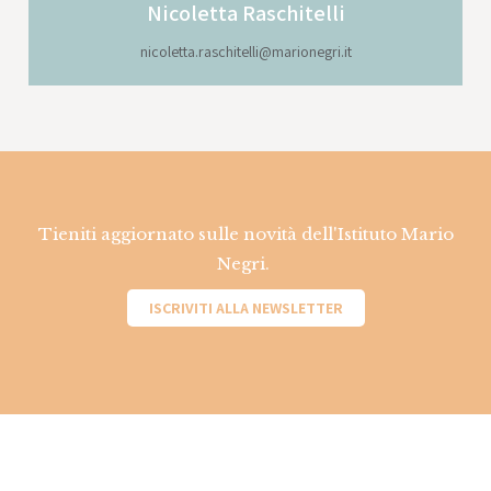
Nicoletta
Raschitelli
nicoletta.raschitelli@marionegri.it
Tieniti aggiornato sulle novità dell'Istituto Mario
Negri.
ISCRIVITI ALLA NEWSLETTER