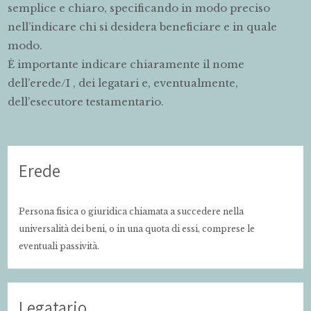
semplice e chiaro, specificando in modo preciso
nell’indicare chi si desidera beneficiare e in quale
modo.
È importante indicare chiaramente il nome
dell’erede/I , dei legatari e, eventualmente,
dell’esecutore testamentario.
Erede
Persona fisica o giuridica chiamata a succedere nella
universalità dei beni, o in una quota di essi, comprese le
eventuali passività.
Legatario