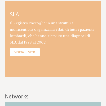
SLA
Il Registro raccoglie in una struttura
multicentrica organizzata i dati di tutti i pazienti
lombardi, che hanno ricevuto una diagnosi di
SLA dal 1998 al 2002.
VISITA IL SITO
This is some text inside of a div block.
Networks