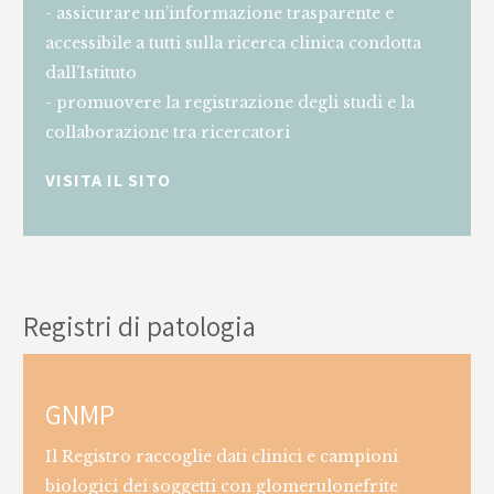
- assicurare un’informazione trasparente e
accessibile a tutti sulla ricerca clinica condotta
dall’Istituto
- promuovere la registrazione degli studi e la
collaborazione tra ricercatori
VISITA IL SITO
This is some text inside of a div block.
Registri di patologia
GNMP
Il Registro raccoglie dati clinici e campioni
biologici dei soggetti con glomerulonefrite