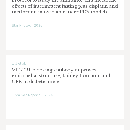
Protocol to study the antitumor and metabolic
effects of intermittent fasting plus cisplatin and
metformin in ovarian cancer PDX models
Star Protoc - 2026
Li J et al.
VEGFR1-blocking antibody improves
endothelial structure, kidney function, and
GFR in diabetic mice
J Am Soc Nephrol - 2026