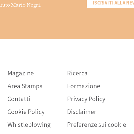
ISCRIVITI ALLA N
tituto Mario Negri.
Informazio
farmaci
Magazine
Ricerca
OPERATORE SA
Area Stampa
Formazione
Intercheck web
rivolta a medic
Contatti
Privacy Policy
sanitari a supp
Cookie Policy
Disclaimer
prescrizione d
nell’anziano.
Whistleblowing
Preferenze sui cookie
SCARICA L’AP