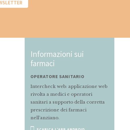
EWSLETTER
ni sui
Informazioni sui
farmaci
NITARIO
MAMMA E BAMBINO
: applicazione web
Servizio di informazioni rivolto
i e operatori
alle mamme in gravidanza e
orto della corretta
allattamento sul corretto uso dei
ei farmaci
farmaci.
SCRIVI A
P ANDROID