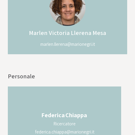
Marlen Victoria
Llerena Mesa
marlen.llerena@marionegri.it
Personale
Federica
Chiappa
Ricercatore
federica.chiappa@marionegri.it