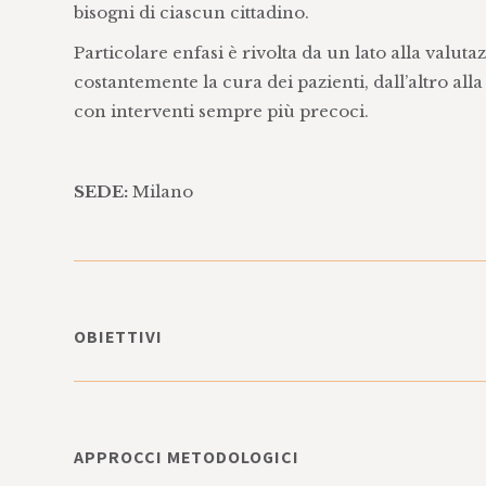
bisogni di ciascun cittadino.
Particolare enfasi è rivolta da un lato alla valuta
costantemente la cura dei pazienti, dall’altro alla
con interventi sempre più precoci.
SEDE:
Milano
OBIETTIVI
Informazione, formazione e confronto degli 
sue rappresentanze
Miglioramento dell'assistenza sanitaria in di
APPROCCI METODOLOGICI
multicentriche di dati