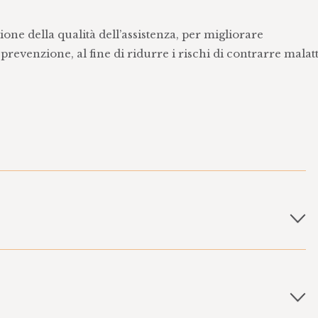
zione della qualità dell’assistenza, per migliorare
 prevenzione, al fine di ridurre i rischi di contrarre malat
operatori sanitari e sociali, della popolazione e delle
versi ambiti disciplinari attraverso raccolte