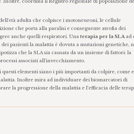
le. Inoltre, coordina il Registro regionale di popolazione de
ll’età adulta che colpisce i motoneuroni, le cellule
zione che porta alla paralisi e conseguente atrofia dei
olgere anche quelli respiratori. Una
terapia per la SLA
ad 
% dei pazienti la malattia è dovuta a mutazioni genetiche, n
ipotizza che la SLA sia causata da un insieme di fattori: la
 processi associati all’invecchiamento.
i questi elementi siano i più importanti da colpire, come 
lattia. Inoltre mira ad individuare dei biomarcatori di
are la progressione della malattia e l'efficacia delle terap
li sperimentali per identificare bersagli farmacologici n