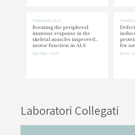
Trolese M C et al.
Pasetto L
Boosting the peripheral
Defect
immune response in the
induc
skeletal muscles improved
protei
motor function in ALS
for a
transgenic mice
latera
Mol Ther - 2022
Brain - 
front
Laboratori Collegati