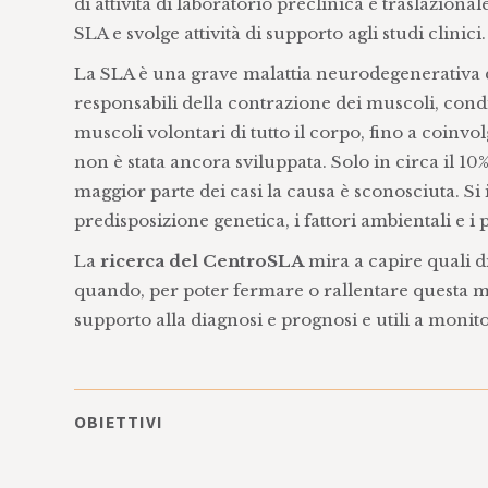
di attività di laboratorio preclinica e traslaziona
SLA e svolge attività di supporto agli studi clinici.
La SLA è una grave malattia neurodegenerativa de
responsabili della contrazione dei muscoli, condi
muscoli volontari di tutto il corpo, fino a coinv
non è stata ancora sviluppata. Solo in circa il 10
maggior parte dei casi la causa è sconosciuta. Si 
predisposizione genetica, i fattori ambientali e i
La
ricerca del CentroSLA
mira a capire quali d
quando, per poter fermare o rallentare questa ma
supporto alla diagnosi e prognosi e utili a monitor
OBIETTIVI
Studio dei meccanismi patogenetici in model