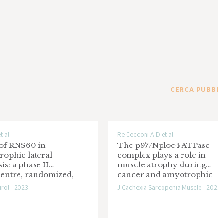
rculating lymphomonocytes as biomarkers and
rosis
a Finalizzata
CERCA PUBB
ic P2X7 receptor as a pharmacological approach to
otrophic Lateral Sclerosis; Drug Development Grants
t al.
Re Cecconi A D et al.
 of RNS60 in
The p97/Nploc4 ATPase
rophic lateral
complex plays a role in
gainst amyotrophic lateral sclerosis-induced muscle
sis: a phase II
muscle atrophy during
centre, randomized,
cancer and amyotrophic
-blind, placebo-
lateral sclerosis
urol - 2023
J Cachexia Sarcopenia Muscle - 202
lled trial
ntre Les Myopathies - Trampoline Grant