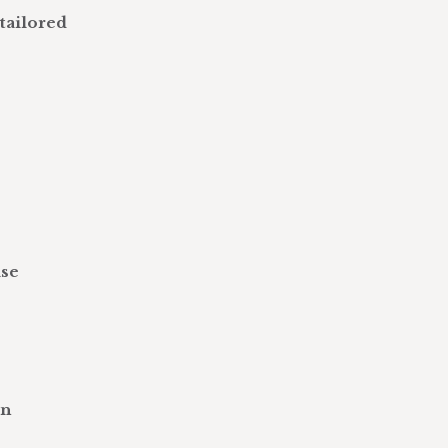
tailored
ase
in