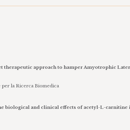
sposta immunitaria
itro ed in vivo
r la ricerca (modelli animali e cellulari, saggi biochimic
attraverso la tecnologia MyoRep
 in studi preclinici e clinici
i clinici osservazionali e sperimentali
rognostici, qualità di vita ed outcome
mentali ed osservazionali (CRO)
di clinici sperimentali
li animali
et therapeutic approach to hamper Amyotrophic Later
 per la Ricerca Biomedica
e biological and clinical effects of acetyl-L-carnitine