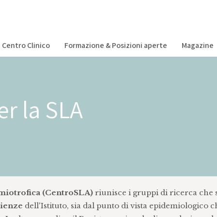
Centro Clinico
Formazione & Posizioni aperte
Magazine
er la SLA
Amiotrofica (CentroSLA)
riunisce i gruppi di ricerca che 
cienze
dell'Istituto, sia dal punto di vista epidemiologico 