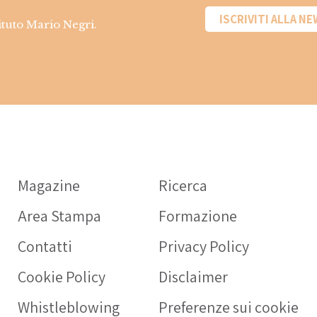
ISCRIVITI ALLA N
tituto Mario Negri.
Informazioni sui
farmaci
Magazine
Ricerca
OPERATORE SANITARIO
Area Stampa
Formazione
Intercheck web: applicaz
rivolta a medici e operato
Contatti
Privacy Policy
sanitari a supporto della c
Cookie Policy
Disclaimer
prescrizione dei farmaci
nell’anziano.
Whistleblowing
Preferenze sui cookie