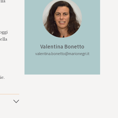
lla
oggi
ella
Valentina Bonetto
valentina.bonetto@marionegri.it
e
ie.
uovi e