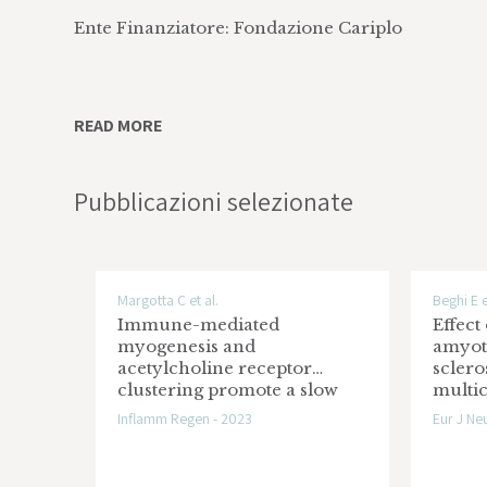
Ente Finanziatore: Fondazione Cariplo
TDP-43 pathology and Lys-acetylation in ci
READ MORE
therapeutic hints for amyotrophiclateral scle
Ente Finanziatore: Ministero della Salute, Ricerc
Pubblicazioni selezionate
Intramuscular allosteric agonism of purinerg
enhance skeletal muscleregeneration in Amy
Ente Finanziatore: FightMND Australia
Margotta C et al.
Beghi E e
Immune-mediated
Effect
myogenesis and
amyot
Dissecting the role of the myokine musclin a
acetylcholine receptor
sclero
clustering promote a slow
multi
atrophy
disease progression in ALS
double
Inflamm Regen - 2023
Eur J Ne
mouse models
contro
Ente finaziatore: AFM Association Française Co