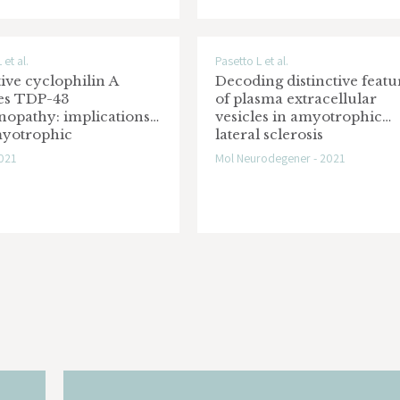
 et al.
Pasetto L et al.
ive cyclophilin A
Decoding distinctive featu
es TDP-43
of plasma extracellular
nopathy: implications
vesicles in amyotrophic
myotrophic
lateral sclerosis
l sclerosis and
2021
Mol Neurodegener - 2021
otemporal dementia