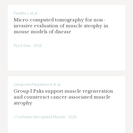
Pasetto L et al.
Micro-computed tomography for non-
invasive evaluation of muscle atrophy in
mouse models of disease
PLoS One - 2018
Cerquone Perpetuini A et al.
Group I Paks support muscle regeneration
and counteract cancer-associated muscle
atrophy
J Cachexia Sarcopenia Muscle - 2018