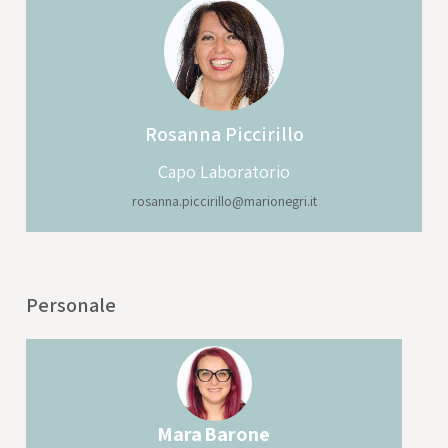
Rosanna
Piccirillo
Capo Laboratorio
rosanna.piccirillo@marionegri.it
Personale
Mara
Barone