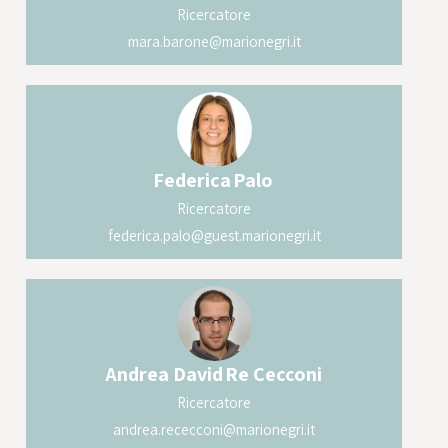
Ricercatore
mara.barone@marionegri.it
Federica
Palo
Ricercatore
federica.palo@guest.marionegri.it
Andrea David
Re Cecconi
Ricercatore
andrea.rececconi@marionegri.it