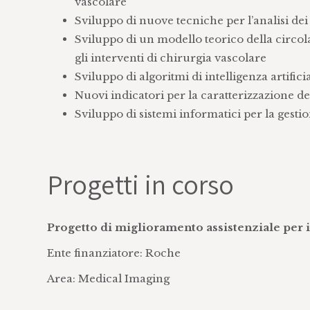
vascolare
Studiare la relazione tra alterazione del su
Sviluppo di nuove tecniche per l’analisi de
parete vascolare e lo sviluppo del danno va
Sviluppo di un modello teorico della circol
Sviluppare e convalidare sistemi informativi 
gli interventi di chirurgia vascolare
Sviluppo di modelli diagnostici e predittivi d
Sviluppo di algoritmi di intelligenza artific
della risposta al trattamento mediante tec
Nuovi indicatori per la caratterizzazione d
Sviluppo di sistemi informatici per la gestion
Progetti in corso
Progetto di miglioramento assistenziale per i
Ente finanziatore: Roche
Area: Medical Imaging