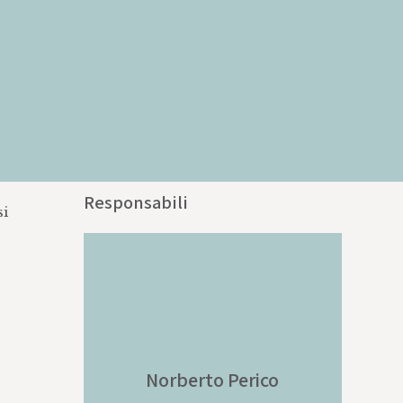
Responsabili
si
Norberto
Perico