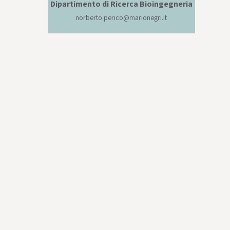
Dipartimento di Ricerca Bioingegneria
norberto.perico@marionegri.it