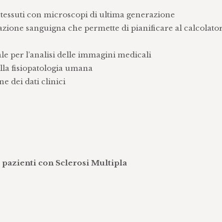
ono e sviluppo di danno vascolare, le vibrazioni della
i tessuti con microscopi di ultima generazione
scolare
azione sanguigna che permette di pianificare al calcolato
per studi clinici controllati e per la pratica clinica
ella progressione delle patologie, degli esiti clinici e
iale per l’analisi delle immagini medicali
niche di apprendimento automatico su dati multimodali
ella fisiopatologia umana
e dei dati clinici
 pazienti con Sclerosi Multipla