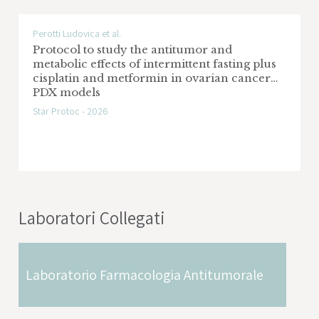
Exploiting tumor metabolic
Perotti Ludovica et al.
Protocol to study the antitumor and
vulnerabilities to delay and overcome the
metabolic effects of intermittent fasting plus
resistance to therapy in ovarian cancer
cisplatin and metformin in ovarian cancer
PDX models
Ente Finanziatore: Associazione Italiana per
Star Protoc - 2026
la Ricerca sul Cancro - AIRC
Area di Ricerca: Tumore dell’ovaio
The ACC Preclinical Research Platform
Laboratori Collegati
For Precision Oncology
Ente Finanziatore: Ministero Salute
Area di Ricerca: Tumori vari
Laboratorio Farmacologia Antitumorale