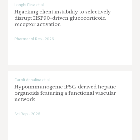
Exploitingthe therapeutic efficacy of
Longhi Elisa et al.
eribulin in leiomyosarcoma through a
Hijacking client instability to selectively
disrupt HSP90-driven glucocorticoid
better knowledge of its mechanism of
receptor activation
action
Pharmacol Res - 2026
Ente Finanziatore: Sarcoma Foundation of
America
Area di Ricerca: Sarcomi
Caroli Annalina et al.
A platformof patients-derived models to
Hypoimmunogenic iPSC-derived hepatic
find the best ERK inhibitor-based
organoids featuring a functional vascular
network
combinations inLKB1 mutated NSCLCs
Ente Finanziatore: Associazione Italiana per
Sci Rep - 2026
la Ricerca sul Cancro - AIRC
Area di Ricerca: Tumore del polmone