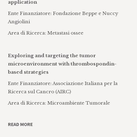
studi farmacocinetici preclinici e clinici
application
e anche per la visualizzazione spaziale
Ente Finanziatore: Fondazione Beppe e Nuccy
di farmaci e la tecnica di ultima
Angiolini
generazione di Imaging Mass
Area di Ricerca: Metastasi ossee
Spectrometry
Utilizzo di tecniche di NGS, Next
Generation Sequencing, per lo studio
Exploring and targeting the tumor
genomico, trascrittomico e proteomico,
microenvironment with thrombospondin-
coadiuvato da una competenza
based strategies
bioinformatica
Ente Finanziatore: Associazione Italiana per la
Ricerca sul Cancro (AIRC)
Area di Ricerca: Microambiente Tumorale
READ MORE
Integrative science, Intelligent data
platform for Individualized LUNG cancer