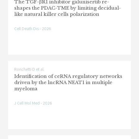
The TGF-βR1 inhibitor galunisertib re-
shapes the PDAC-TME by limiting decidual-
Ente Finanziatore: Flinders University
like natural killer cells polarization
(Australia)
Cell Death Dis - 2026
‍Area di Ricerca: Tumore al seno
HEAL ITALIA- Health Extended Alliance
for Innovative Therapies, Advanced Lab-
Ronchetti D et al.
research, and Integrated Approaches of
Identification of ceRNA regulatory networks
Precision Medicine
driven by the lncRNA NEAT1 in multiple
myeloma
Ente Finanziatore: Ministero dell’Università e
della Ricerca - PNRR
J Cell Mol Med - 2026
‍Aree di Ricerca: Tumore dell’ovaio, tumore
al seno