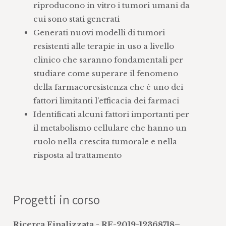
interazione con l'ospite
seguente attività: “Raccolta,
riproducono in vitro i tumori umani da
Studiare la resistenza ai farmaci
conservazione e distribuzione dei
cui sono stati generati
antitumorali e possibili metodi per
campioni biologici e dei dati collegati
Generati nuovi modelli di tumori
superarla
per studi di ricerca scientifica”
resistenti alle terapie in uso a livello
Studiare nuove combinazioni di
Utilizzo di modelli sperimentali in vitro
clinico che saranno fondamentali per
farmaci in modelli sperimentali
ed in vivo direttamente derivanti da
studiare come superare il fenomeno
campioni umani, sia di tumori ovarici
della farmacoresistenza che è uno dei
ottenuti da biopsie chirurgiche di
fattori limitanti l’efficacia dei farmaci
pazienti affette da questa neoplasia, sia
Identificati alcuni fattori importanti per
di sarcomi o di mesoteliomi umani.
il metabolismo cellulare che hanno un
Questi modelli chiamati PDX, Patient
ruolo nella crescita tumorale e nella
Derived Xenograft, o PDO, Patient
risposta al trattamento
Derived Organoids sono stati sviluppati
e caratterizzati nei nostri laboratori dal
punto di vista biologico, patologico e
Progetti in corso
farmacologico
Messa a punto di modelli genetici, che
Ricerca Finalizzata - RF-2019-12368718–