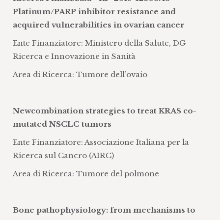
riproducono alterazioni molecolari
Platinum/PARP inhibitor resistance and
importanti per studiare la biologia di
acquired vulnerabilities in ovarian cancer
diversi tumori umani e la sensibilità a
Ente Finanziatore: Ministero della Salute, DG
specifiche classi di farmaci
Ricerca e Innovazione in Sanità
Messa a punto di modelli tumorali
Area di Ricerca: Tumore dell’ovaio
murini, in cui la neoplasia è stata
indotta chimicamente (ad esempio
sarcomi o mesoteliomi indotti da
Newcombination strategies to treat KRAS co-
sostanze cancerogene) o attraverso
mutated NSCLC tumors
manipolazioni genetiche
Messa a punto, validazione ed utilizzo di
Ente Finanziatore: Associazione Italiana per la
metodiche altamente specifiche e
Ricerca sul Cancro (AIRC)
sensibili per la misura quantitativa dei
Area di Ricerca: Tumore del polmone
farmaci e dei loro metaboliti in tessuti
normali o neoplastici. Tra le metodiche
utilizzate si elencano HPLC-MS-MS per
Bone pathophysiology: from mechanisms to