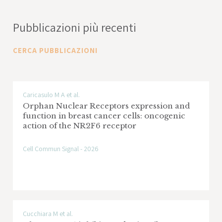
care with Immunotherapy
Pubblicazioni più recenti
Ente Finanziatore: European Commission,
Horizon Health 2021
CERCA PUBBLICAZIONI
Area di Ricerca: Tumore del polmone
Harnessing olaparib resistant models to
Caricasulo M A et al.
Orphan Nuclear Receptors expression and
disclose new therapeutic target in ovarian
function in breast cancer cells: oncogenic
carcinoma
action of the NR2F6 receptor
Ente Finanziatore: Associazione Italiana per
Cell Commun Signal - 2026
la Ricerca sul Cancro - AIRC
Area di Ricerca: Tumore dell'ovaio
Targeting vasculogenic mimicry in triple-
Cucchiara M et al.
negative breast cancer