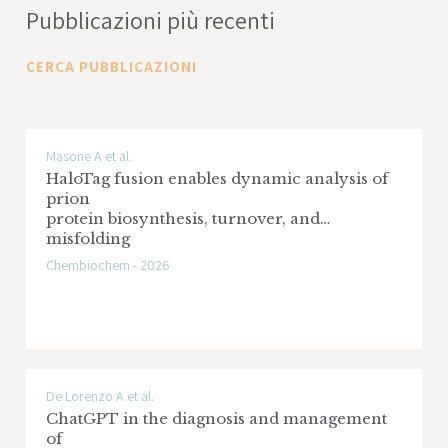
Pubblicazioni più recenti
pharmacological approach to enhance
skeletal muscle regeneration in
CERCA PUBBLICAZIONI
Amyotrophic Lateral Sclerosis
Ente Finanziatore: MND Foundation Inc
trading as FightMND (ABN62 740 350 704),
Masone A et al.
PO Box 3073, Burnley North, Victoria 3121
HaloTag fusion enables dynamic analysis of
(FightMND)
prion
protein biosynthesis, turnover, and
Area di Ricerca: Sclerosi Laterale
misfolding
Amiotrofica
Chembiochem - 2026
TClock4AD
- Targeting Circadian Clock
Dysfunction in Alzheimer’s Disease
Doctoral Network
De Lorenzo A et al.
ChatGPT in the diagnosis and management
Ente Finanziatore: Commissione Europea -
of
MSCA-ITN