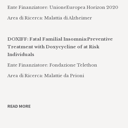
elettrofisiologiche
Ente Finanziatore: UnioneEuropea Horizon 2020
Sviluppo di terapie cellulari sia in
Area di Ricerca: Malattia di Alzheimer
contesti sperimentali che clinici
DOXIFF: Fatal Familial Insomnia:Preventive
Treatment with Doxycycline of at Risk
Individuals
Ente Finanziatore: Fondazione Telethon
Area di Ricerca: Malattie da Prioni
READ MORE
Intramuscular allosteric agonism of
purinergic P2X7 receptor as a