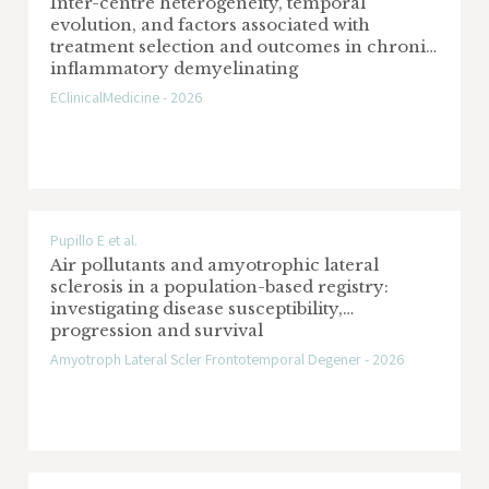
Inter-centre heterogeneity, temporal
la Ricerca sul Cancro (AIRC)
evolution, and factors associated with
treatment selection and outcomes in chronic
Area di Ricerca: Cachessia
inflammatory demyelinating
polyradiculoneuropathy: a multicentre,
EClinicalMedicine - 2026
combined prospective and retrospective
Fatal familial insomnia: preventive
observational study
treatment with doxycycline of at risk
individuals
Ente Finanziatore: Fondazione TELETHON
Pupillo E et al.
Air pollutants and amyotrophic lateral
Area di Ricerca: Insonnia fatale familiare,
sclerosis in a population-based registry:
malattie da prioni
investigating disease susceptibility,
progression and survival
Amyotroph Lateral Scler Frontotemporal Degener - 2026
Role of the Coiled-coil structure of the
Huntington protein in the intercellular
propagation of polyQ aggregates and in
the progression of the disease