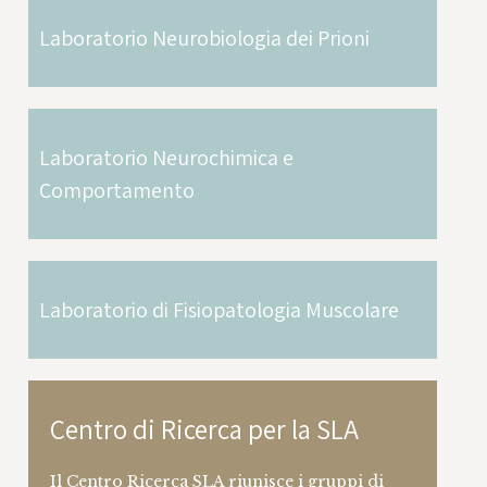
models of human prion disease
Laboratorio Neurobiologia dei Prioni
Ente Finanziatore: Ministero della Salute, DG
Ricerca e Innovazione in Sanità
Area di Ricerca: Malattie da prioni
Laboratorio Neurochimica e
Comportamento
Ricerca Finalizzata - RF-2016-02361941 -
Human and animal studies: a novel
strategy against Alzheimer synaptic
dysfunction
Laboratorio di Fisiopatologia Muscolare
Ente Finanziatore: Ministero della Salute, DG
Ricerca e Innovazione in Sanità
Area di Ricerca: Malattia di Alzheimer
Centro di Ricerca per la SLA
Il Centro Ricerca SLA riunisce i gruppi di
Ricerca Finalizzata - RF-2016-02364918 -