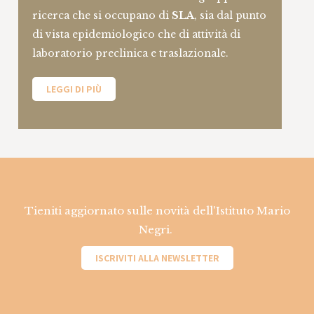
ricerca che si occupano di
SLA
, sia dal punto
An integrated platform for molecular
di vista epidemiologico che di attività di
studies and clinical trials in
laboratorio preclinica e traslazionale.
myelodysplastic syndromes
Ente Finanziatore: Ministero della Salute, DG
LEGGI DI PIÙ
Ricerca e Innovazione in Sanità
Area di Ricerca: Sindrome mielodisplasica
ERANET - JPND JTC - 2017 - RNA-NEURO -
Systems Analysis of novel small non-
Tieniti aggiornato sulle novità dell'Istituto Mario
coding RNA in neuronal stress responses:
Negri.
towards novel biomarkers and
therapeutics for neurodegenerative
ISCRIVITI ALLA NEWSLETTER
disorders
Ente Finanziatore: Ministero della Salute, DG