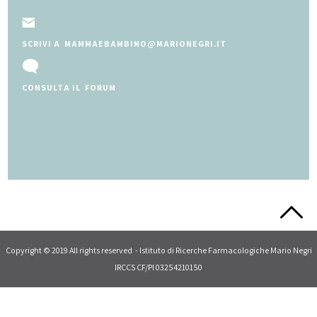
SCRIVI A MAMMAEBAMBINO@MARIONEGRI.IT
CONSULTA IL FORUM
Slide 2 of 5.
Copyright © 2019 All rights reserved - Istituto di Ricerche Farmacologiche Mario Negri
IRCCS CF/PI 03254210150