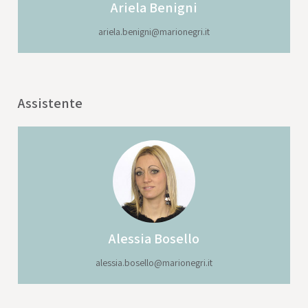
Ariela
Benigni
ariela.benigni@marionegri.it
Assistente
Alessia
Bosello
alessia.bosello@marionegri.it