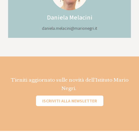
Daniela
Melacini
daniela.melacini@marionegri.it
Tieniti aggiornato sulle novità dell'Istituto Mario
Negri.
ISCRIVITI ALLA NEWSLETTER