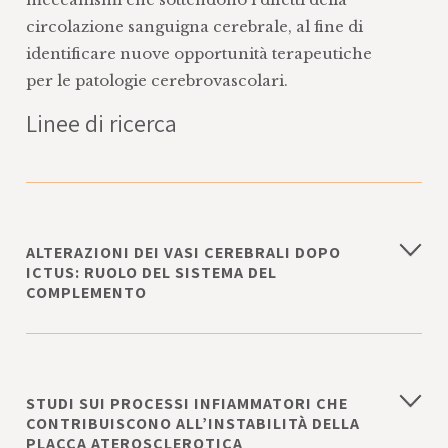
circolazione sanguigna cerebrale, al fine di
identificare nuove opportunità terapeutiche
per le patologie cerebrovascolari.
Linee di ricerca
ALTERAZIONI DEI VASI CEREBRALI DOPO
ICTUS: RUOLO DEL SISTEMA DEL
COMPLEMENTO
Le alterazioni della funzione e della
struttura cerebrovascolare sono alla base del
danno cerebrale e del declino cognitivo in
STUDI SUI PROCESSI INFIAMMATORI CHE
condizioni neurologiche acute e croniche. Il
CONTRIBUISCONO ALL’INSTABILITÀ DELLA
sistema del complemento (SC) è una
PLACCA ATEROSCLEROTICA