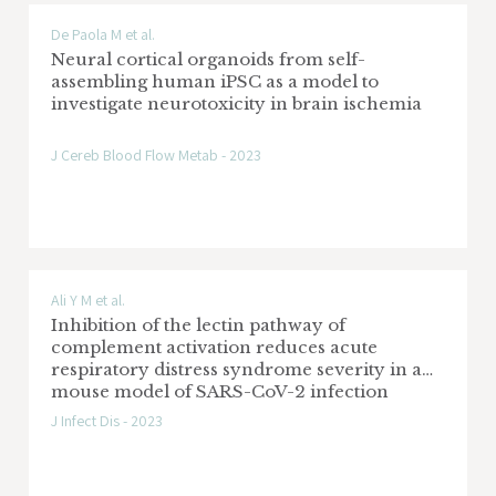
De Paola M et al.
Neural cortical organoids from self-
assembling human iPSC as a model to
investigate neurotoxicity in brain ischemia
J Cereb Blood Flow Metab - 2023
Ali Y M et al.
Inhibition of the lectin pathway of
complement activation reduces acute
respiratory distress syndrome severity in a
mouse model of SARS-CoV-2 infection
J Infect Dis - 2023