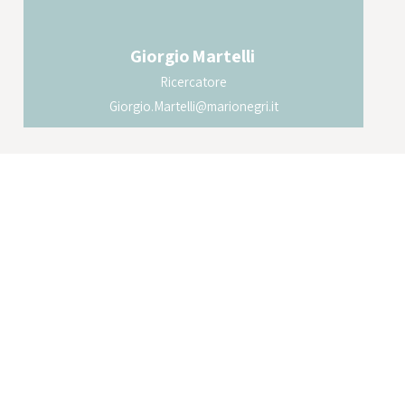
Giorgio
Martelli
Ricercatore
Giorgio.Martelli@marionegri.it
Tieniti aggiornato sulle novità dell'Istituto Mario
Negri.
ISCRIVITI ALLA NEWSLETTER