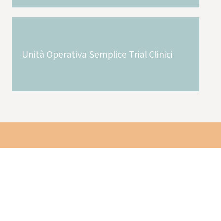
Unità Operativa Semplice Trial Clinici
Tieniti aggiornato sulle novità dell'Istituto Mario
Negri.
ISCRIVITI ALLA NEWSLETTER