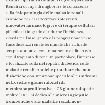
L’
Unità Operativa Complessa (UOC) Malattie
Renali
si occupa di migliorare le conoscenze
sulla
fisiopatologia delle malattie renali
croniche
per caratterizzare
interventi
innovativi farmacologici e di terapie cellulari
più efficaci in grado di ridurne l’incidenza,
ritardarne l’insorgenza e la progressione verso
l’insufficienza renale terminale che richiede
terapia sostitutiva con trattamento dialitico e/o
con il trapianto di rene. In particolare, l’interesse
è focalizzato sulla
nefropatia diabetica
, sulle
malattie renali croniche proteinuriche non
diabetiche
con attenzione speciale alle
sindromi
nefrosiche
e
glomerulonefriti
membranoproliferative
e
C3 glomerulopatie
.
Inoltre l’UOC si dedica alle
microangiopatie
trombotiche
e alle
malattie renali non-