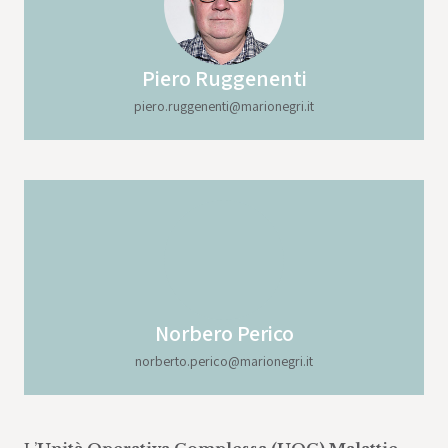
Piero Ruggenenti
piero.ruggenenti@marionegri.it
Norbero Perico
norberto.perico@marionegri.it