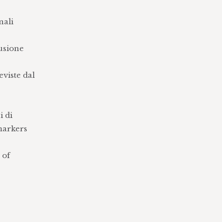
nali
lusione
eviste dal
i di
markers
 of