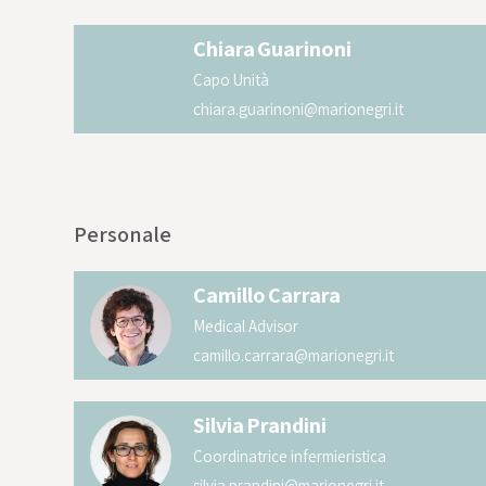
Chiara
Guarinoni
Capo Unità
chiara.guarinoni@marionegri.it
Personale
Camillo
Carrara
Medical Advisor
camillo.carrara@marionegri.it
Silvia
Prandini
Coordinatrice infermieristica
silvia.prandini@marionegri.it