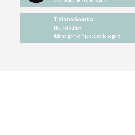
Tiziano
Gamba
Medical Advisor
tiziano.gamba@guest.marionegri.it
Tieniti aggiornato sulle novità dell'Is