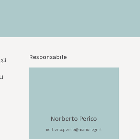
Responsabile
gli
li
Norberto Perico
norberto.perico@marionegri.it