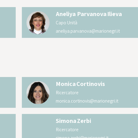
Aneliya Parvanova
Ilieva
Capo Unità
aneliya.parvanova@marionegri.it
Monica
Cortinovis
Ricercatore
monica.cortinovis@marionegri.it
Simona
Zerbi
Ricercatore
simona.zerbi@marionegri.it