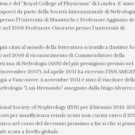
on e del “Royal College of Physicians” di Londra. E’ stato
pore) da parte della Società Internazionale di Nefrologia
resso l’Università di Maastricht e Professore Aggiunto de
i e nel 2008 Professore Onorario presso l'università di
iù citati al mondo della letteratura scientifica (Institue fo
uto nel 2006 il riconoscimento di Commendatore della
ericana di Nefrologia (ASN) del più prestigioso premio nel
d” (novembre 2007). Ad aprile 2011 ha ricevuto l'ISN AMGE
ia a Vancouver. A novembre 2011 è stato il vincitore dell
nefrologia "Luis Hernando" assegnato dalla Iñigo Alvarez 
ional Society of Nephrology (ISN) per il biennio 2013-2015
orti per insufficienza renale acuta non curata entro il 20
uisca nel corso del decennio prossimo a far sì che si poss
ale acuta a livello globale .