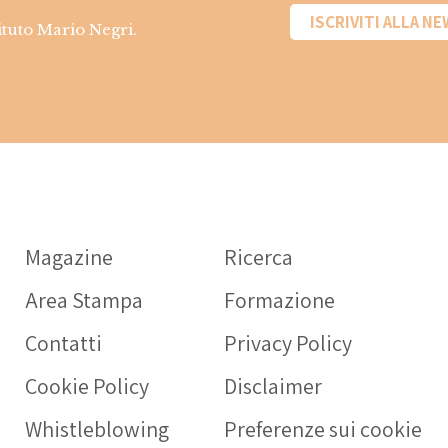
ISCRIVITI ALLA N
tituto Mario Negri.
Informazioni sui
farmaci
Magazine
Ricerca
OPERATORE SANITARIO
Area Stampa
Formazione
Intercheck web: applicaz
rivolta a medici e operato
Contatti
Privacy Policy
sanitari a supporto della c
Cookie Policy
Disclaimer
prescrizione dei farmaci
nell’anziano.
Whistleblowing
Preferenze sui cookie