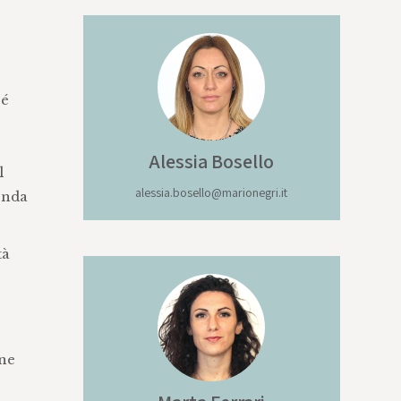
 é
Alessia
Bosello
l
alessia.bosello@marionegri.it
ienda
tà
one