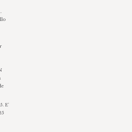
.
llo
r
N
a
de
. E’
25
a