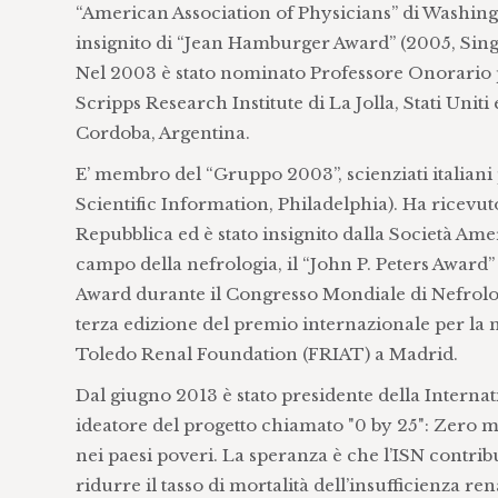
“American Association of Physicians” di Washingt
insignito di “Jean Hamburger Award” (2005, Singa
Nel 2003 è stato nominato Professore Onorario p
Scripps Research Institute di La Jolla, Stati Unit
Cordoba, Argentina.
E’ membro del “Gruppo 2003”, scienziati italiani p
Scientific Information, Philadelphia). Ha ricev
Repubblica ed è stato insignito dalla Società Am
campo della nefrologia, il “John P. Peters Awar
Award durante il Congresso Mondiale di Nefrolog
terza edizione del premio internazionale per la 
Toledo Renal Foundation (FRIAT) a Madrid.
Dal giugno 2013 è stato presidente della Internat
ideatore del progetto chiamato "0 by 25": Zero m
nei paesi poveri. La speranza è che l’ISN contrib
ridurre il tasso di mortalità dell’insufficienza ren