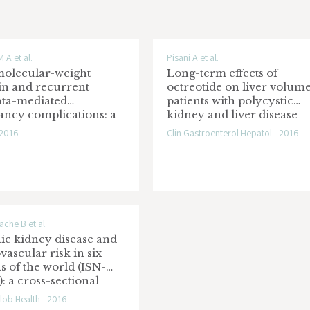
 A et al.
Pisani A et al.
olecular-weight
Long-term effects of
in and recurrent
octreotide on liver volume
nta-mediated
patients with polycystic
ancy complications: a
kidney and liver disease
nalysis of individual
 2016
Clin Gastroenterol Hepatol - 2016
t data from
ised controlled trials
ache B et al.
ic kidney disease and
vascular risk in six
s of the world (ISN-
 a cross-sectional
lob Health - 2016