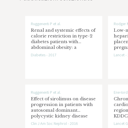
Ruggenenti P et al.
Rodger M
Renal and systemic effects of
Low-m
calorie restriction in type-2
hepar
diabetes patients with
place
abdominal obesity: a
pregn
randomized controlled trial
meta-a
Diabetes - 2017
Lancet -
patien
random
Ruggenenti P et al.
Ene-Iord
Effect of sirolimus on disease
Chron
progression in patients with
cardio
autosomal dominant
region
polycystic kidney disease
KDDC):
and CKD stages 3b-4
study
Clin J Am Soc Nephrol - 2016
Lancet G