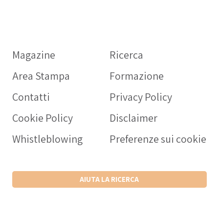
Informazioni sui
farmaci
Magazine
Ricerca
OPERATORE SANITARIO
Area Stampa
Formazione
Intercheck web: applicaz
rivolta a medici e operato
Contatti
Privacy Policy
sanitari a supporto della c
Cookie Policy
Disclaimer
prescrizione dei farmaci
nell’anziano.
Whistleblowing
Preferenze sui cookie
SCARICA L’APP ANDROID
SCARICA L’APP IPHONE
AIUTA LA RICERCA
VISITA IL SITO