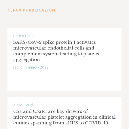
CERCA PUBBLICAZIONI
Perico L et al.
SARS-CoV-2 spike protein 1 activates
microvascular endothelial cells and
complement system leading to platelet
aggregation
Front Immunol - 2022
Aiello S et al.
C5a and C5aR1 are key drivers of
microvascular platelet aggregation in clinical
entities spanning from aHUS to COVID-19