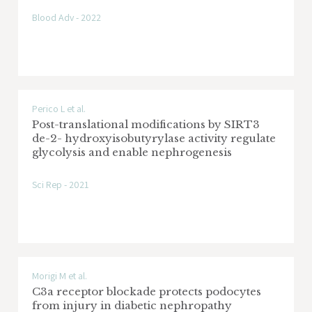
Blood Adv - 2022
Perico L et al.
Post-translational modifications by SIRT3
de-2- hydroxyisobutyrylase activity regulate
glycolysis and enable nephrogenesis
Sci Rep - 2021
Morigi M et al.
C3a receptor blockade protects podocytes
from injury in diabetic nephropathy