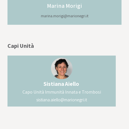
del cordone ombelicale umano, che grazie
Marina
Morigi
alle proprietà anti-infiammatorie,
immunomodulatorie e rigenerative ha
marina.morigi@marionegri.it
attenuato il danno polmonare, riducendo
edema e fibrosi.
Capi Unità
Sistiana
Aiello
Capo Unità Immunità Innata e Trombosi
sistiana.aiello@marionegri.it