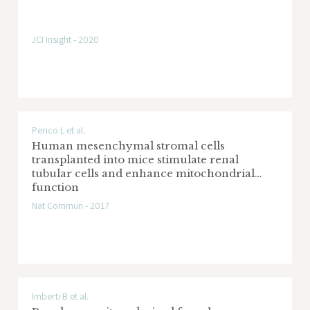
JCI Insight - 2020
Perico L et al.
Human mesenchymal stromal cells
transplanted into mice stimulate renal
tubular cells and enhance mitochondrial
function
Nat Commun - 2017
Imberti B et al.