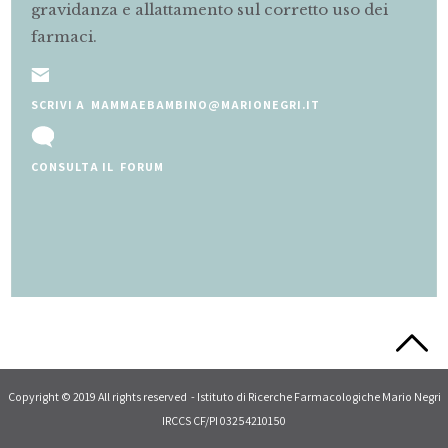
gravidanza e allattamento sul corretto uso dei
farmaci.
SCRIVI A MAMMAEBAMBINO@MARIONEGRI.IT
CONSULTA IL FORUM
Slide 2 of 5.
Copyright © 2019 All rights reserved - Istituto di Ricerche Farmacologiche Mario Negri
IRCCS CF/PI 03254210150