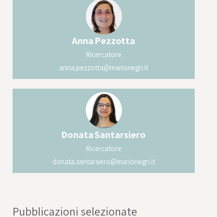
Anna
Pezzotta
Ricercatore
anna.pezzotta@marionegri.it
Donata
Santarsiero
Ricercatore
donata.santarsiero@marionegri.it
Pubblicazioni selezionate