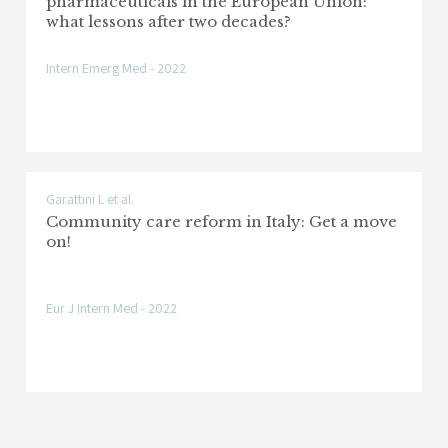
pharmaceuticals in the European Union:
what lessons after two decades?
Intern Emerg Med - 2022
Garattini L et al.
Community care reform in Italy: Get a move
on!
Eur J Intern Med - 2022