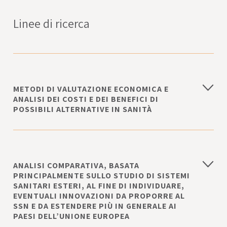
Linee di ricerca
METODI DI VALUTAZIONE ECONOMICA E
ANALISI DEI COSTI E DEI BENEFICI DI
POSSIBILI ALTERNATIVE IN SANITÀ
L'obiettivo principale di questa linea di
ricerca è quello di valutare l’impatto
economico di patologie e alternative
ANALISI COMPARATIVA, BASATA
diagnostico-terapeutiche disponibili. I tipi di
PRINCIPALMENTE SULLO STUDIO DI SISTEMI
analisi si differenziano a seconda che si tratti
SANITARI ESTERI, AL FINE DI INDIVIDUARE,
di studi osservazionali di costi della
EVENTUALI INNOVAZIONI DA PROPORRE AL
patologia, oppure di studi di valutazione
SSN E DA ESTENDERE PIÙ IN GENERALE AI
PAESI DELL’UNIONE EUROPEA
economica in senso completo (tipicamente