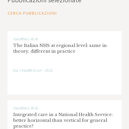
dei principali servizi erogati e della gestione
finanziaria del sistema indagato per
CERCA PUBBLICAZIONI
ricostruirne una fotografia il più possibile
esaustiva, traendo successivamente
indicazioni sia positive che negative sul
funzionamento reale dei sistemi.
Garattini L et al.
The Italian NHS at regional level: same in
theory, different in practice
Eur J Health Econ - 2022
Garattini L et al.
Integrated care in a National Health Service:
better horizontal than vertical for general
practice?