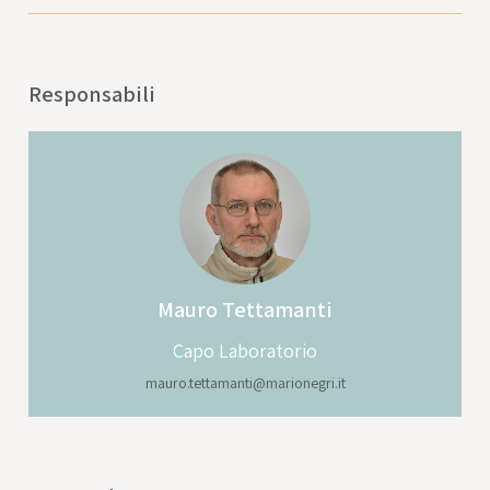
Responsabili
Mauro
Tettamanti
Capo Laboratorio
mauro.tettamanti@marionegri.it