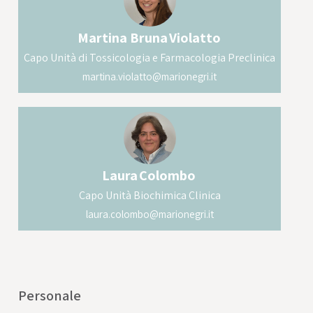
sorgente luminosa ad una specifica
lunghezza d’onda in un’area anatomica ben
Martina Bruna
Violatto
delimitata al fine di permettere un rilascio
Capo Unità di Tossicologia e Farmacologia Preclinica
localizzato del composto.
martina.violatto@marionegri.it
Laura
Colombo
Capo Unità Biochimica Clinica
laura.colombo@marionegri.it
Personale