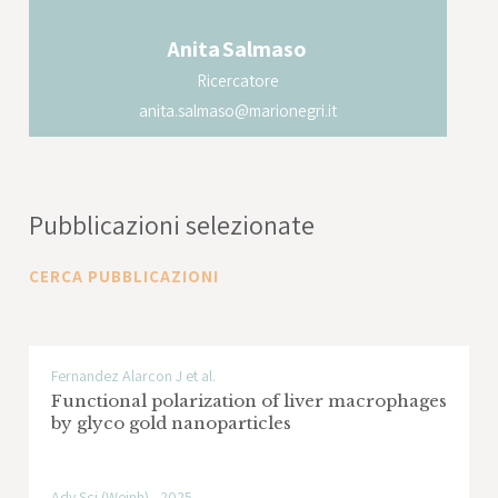
Anita
Salmaso
Ricercatore
anita.salmaso@marionegri.it
Pubblicazioni selezionate
CERCA PUBBLICAZIONI
Fernandez Alarcon J et al.
Functional polarization of liver macrophages
by glyco gold nanoparticles
Adv Sci (Weinh) - 2025