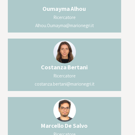
l’eterogeneità del TBI, il sesso e l’età.
Oumayma
Alhou
Ricercatore
Alhou.Oumayma@marionegri.it
Costanza
Bertani
Ricercatore
costanza.bertani@marionegri.it
Marcello
De Salvo
Ricercatore