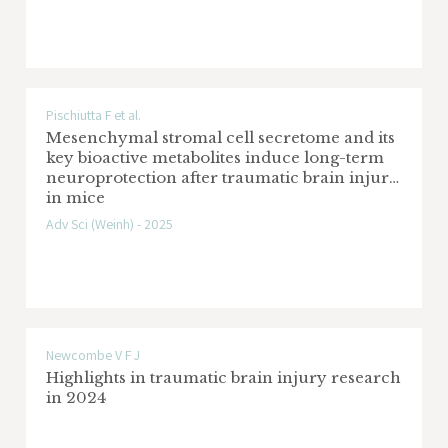
Pischiutta F et al.
Mesenchymal stromal cell secretome and its
key bioactive metabolites induce long-term
neuroprotection after traumatic brain injury
in mice
Adv Sci (Weinh) - 2025
Newcombe V F J
Highlights in traumatic brain injury research
in 2024