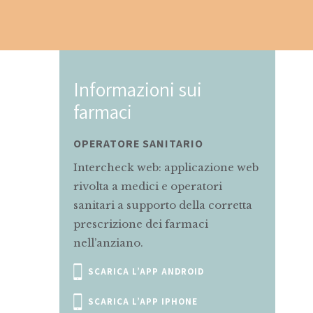
azioni sui
Informazioni sui
i
farmaci
RE SANITARIO
MAMMA E BAMBINO
ck web: applicazione web
Servizio di informazioni ri
 medici e operatori
alle mamme in gravidanza
a supporto della corretta
allattamento sul corretto u
one dei farmaci
farmaci.
ano.
SCRIVI A
A L’APP ANDROID
MAMMAEBAMBINO@MARIONEGR
A L’APP IPHONE