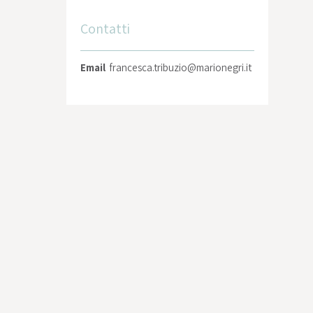
Contatti
Email
francesca.tribuzio@marionegri.it