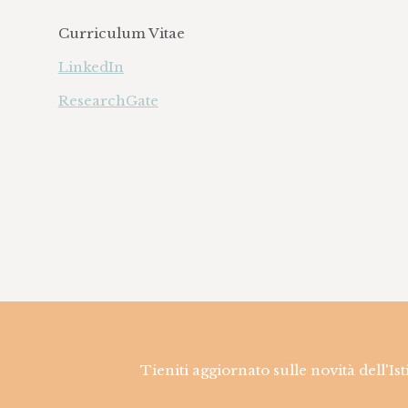
Curriculum Vitae
LinkedIn
ResearchGate
Tieniti aggiornato sulle novità dell'Is