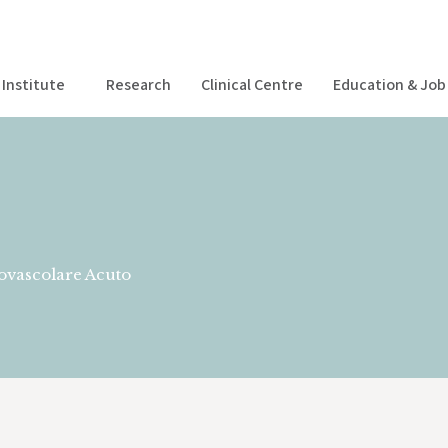
Institute
Research
Clinical Centre
Education & Job 
Centro Clinico
Formazione & Posizioni aperte
Magazine
ovascolare Acuto