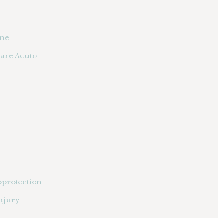
one
lare Acuto
oprotection
njury