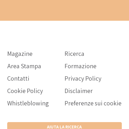
Inform
farmac
Magazine
Ricerca
OPERATO
Area Stampa
Formazione
Interche
rivolta a
Contatti
Privacy Policy
sanitari 
Cookie Policy
Disclaimer
prescrizi
nell’anzi
Whistleblowing
Preferenze sui cookie
SCARIC
SCARIC
AIUTA LA RICERCA