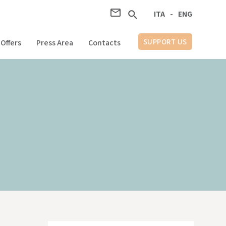
ITA
ITA
-
-
ENG
ENG
SUPPORT US
Offers
Press Area
Contacts
AIUTA LA RICERCA
Area Stampa
Contatti