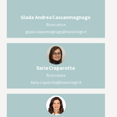
Giada Andrea
Cassanmagnago
Ricercatrice
giada.cassanmagnago@marionegri.it
Ilaria
Craparotta
Ricercatore
ilaria.craparotta@marionegri.it