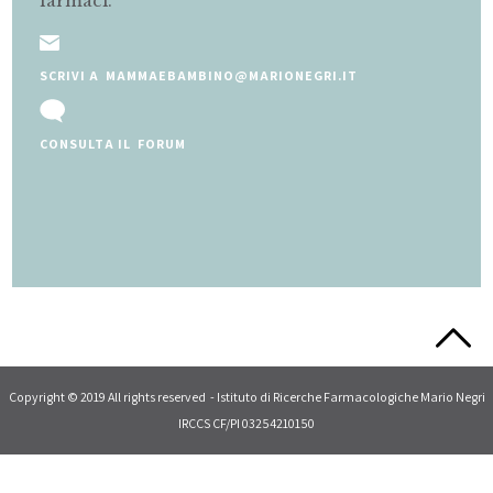
farmaci.
SCRIVI A MAMMAEBAMBINO@MARIONEGRI.IT
CONSULTA IL FORUM
Slide 2 of 5.
Copyright © 2019 All rights reserved - Istituto di Ricerche Farmacologiche Mario Negri
IRCCS CF/PI 03254210150