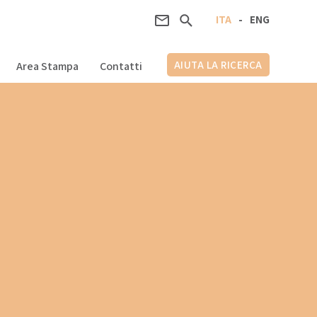
ITA
-
ENG
AIUTA LA RICERCA
Area Stampa
Contatti