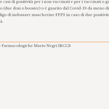
asi di positività per i non vaccinati e per i vaccinati o gu
no (due dosi o booster) o è guarito dal Covid-19 da meno di
ligo di indossare mascherine FFP2 in caso di due positivit
à.
che Farmacologiche Mario Negri IRCCS