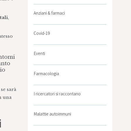
Anziani & farmaci
ali
,
Covid-19
stesso
Eventi
intomi
anto
io
Farmacologia
 se sarà
I ricercatori si raccontano
n una
Malattie autoimmuni
i