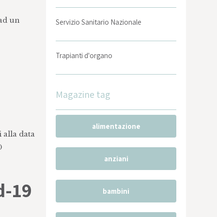
 ad un
Servizio Sanitario Nazionale
Trapianti d'organo
Magazine tag
alimentazione
 alla data
0
anziani
d-19
bambini