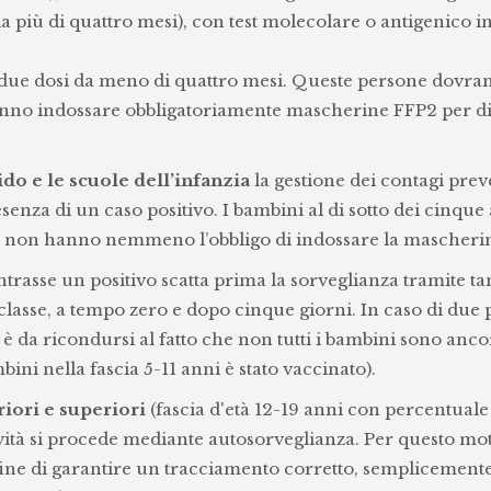
a più di quattro mesi), con test molecolare o antigenico in
n due dosi da meno di quattro mesi. Queste persone dovra
ranno indossare obbligatoriamente mascherine FFP2 per di
do e le scuole dell’infanzia
la gestione dei contagi pre
presenza di un caso positivo. I bambini al di sotto dei cinque
ma non hanno nemmeno l’obbligo di indossare la mascheri
contrasse un positivo scatta prima la sorveglianza tramite 
asse, a tempo zero e dopo cinque giorni. In caso di due po
ne è da ricondursi al fatto che non tutti i bambini sono anco
bini nella fascia 5-11 anni è stato vaccinato).
iori e superiori
(fascia d'età 12-19 anni con percentuale
itività si procede mediante autosorveglianza. Per questo mot
l fine di garantire un tracciamento corretto, semplicement