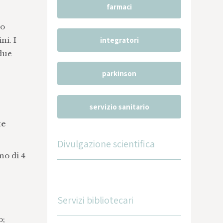
farmaci
no
ni. I
integratori
due
parkinson
servizio sanitario
te
Divulgazione scientifica
no di 4
Servizi bibliotecari
o;