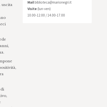
Mail
biblioteca@marionegri.it
 uscita
Visite
(lun-ven)
10.00-12.00 / 14.00-17.00
nno
eci
vede
 anni,
na.
tampone
sitività,
ra
 di
ivo,
e