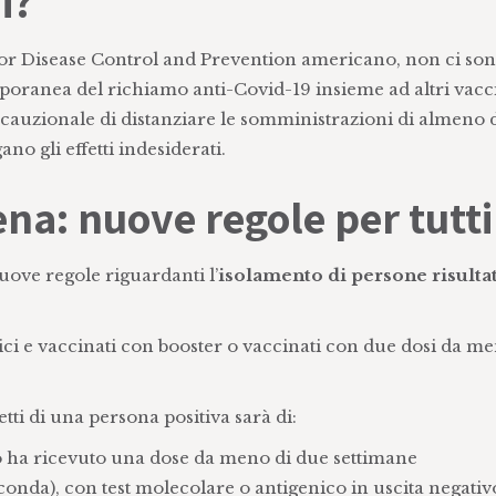
i?
or Disease Control and Prevention americano, non ci so
oranea del richiamo anti-Covid-19 insieme ad altri vacci
ecauzionale di distanziare le somministrazioni di almeno 
no gli effetti indesiderati.
na: nuove regole per tutti
nuove regole riguardanti l’
isolamento di persone risulta
tici e vaccinati con booster o vaccinati con due dosi da me
tti di una persona positiva sarà di:
o o ha ricevuto una dose da meno di due settimane
onda), con test molecolare o antigenico in uscita negativ