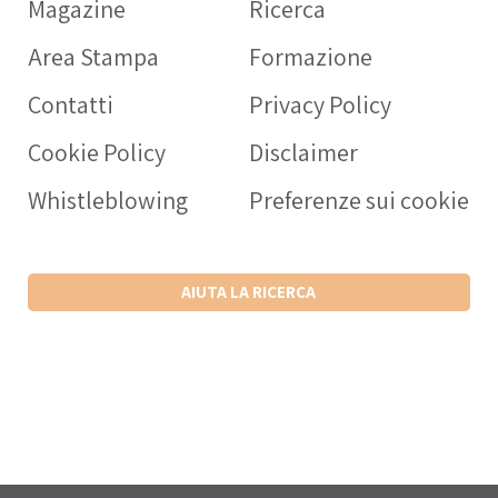
Magazine
Ricerca
OPERATORE SANITARIO
Area Stampa
Formazione
Intercheck web: applicaz
rivolta a medici e operato
Contatti
Privacy Policy
sanitari a supporto della c
Cookie Policy
Disclaimer
prescrizione dei farmaci
nell’anziano.
Whistleblowing
Preferenze sui cookie
SCARICA L’APP ANDROID
SCARICA L’APP IPHONE
AIUTA LA RICERCA
VISITA IL SITO