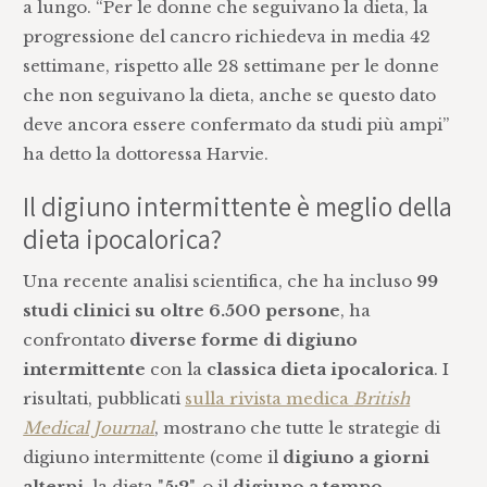
a lungo. “Per le donne che seguivano la dieta, la
progressione del cancro richiedeva in media 42
settimane, rispetto alle 28 settimane per le donne
che non seguivano la dieta, anche se questo dato
deve ancora essere confermato da studi più ampi”
ha detto la dottoressa Harvie.
Il digiuno intermittente è meglio della
dieta ipocalorica?
Una recente analisi scientifica, che ha incluso
99
studi clinici su oltre 6.500 persone
, ha
confrontato
diverse forme di digiuno
intermittente
con la
classica dieta ipocalorica
. I
risultati, pubblicati
sulla rivista medica
British
Medical Journal
, mostrano che tutte le strategie di
digiuno intermittente (come il
digiuno a giorni
alterni
, la dieta "
5:2
", o il
digiuno a tempo