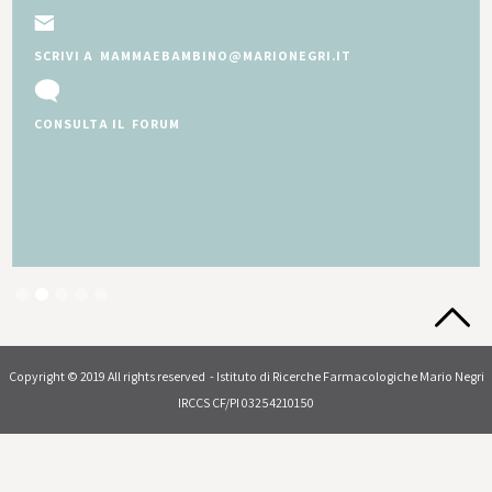
SCRIVI A MAMMAEBAMBINO@MARIONEGRI.IT
CONSULTA IL FORUM
Slide 2 of 5.
Copyright © 2019 All rights reserved - Istituto di Ricerche Farmacologiche Mario Negri
IRCCS CF/PI 03254210150