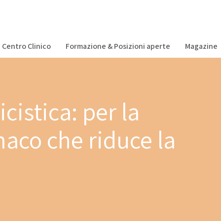
Centro Clinico
Formazione & Posizioni aperte
Magazine
cistica: per la
maco che riduce la