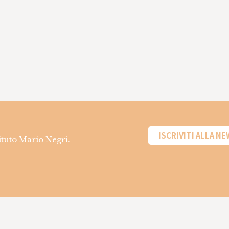
ISCRIVITI ALLA N
tituto Mario Negri.
Informazioni sui