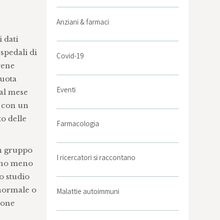
Anziani & farmaci
 dati
spedali di
Covid-19
rene
quota
Eventi
 al mese
i con un
o delle
Farmacologia
un gruppo
I ricercatori si raccontano
vano meno
o studio
 normale o
Malattie autoimmuni
zione