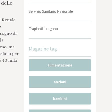
 delle
Servizio Sanitario Nazionale
a Renale
e
Trapianti d'organo
isogno di
la
toso, ma
Magazine tag
eficio per
 e 40 mila
alimentazione
anziani
bambini