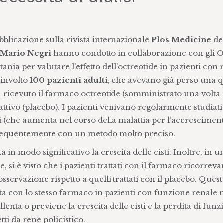
bblicazione sulla rivista internazionale
Plos Medicine
dei
o Mario Negri
hanno condotto in collaborazione con gli O
nia per valutare l’effetto dell’octreotide in pazienti con 
oinvolto
100 pazienti adulti
, che avevano già perso una 
a ricevuto il farmaco octreotide (somministrato una volta
attivo (placebo). I pazienti venivano regolarmente studiat
 (che aumenta nel corso della malattia per l’accresciment
a frequentemente con un metodo molto preciso.
 in modo significativo la crescita delle cisti. Inoltre, in 
e, si è visto che i pazienti trattati con il farmaco ricorre
sservazione rispetto a quelli trattati con il placebo. Quest
a con lo stesso farmaco in pazienti con funzione renale
lenta o previene la crescita delle cisti e la perdita di fun
ti da rene policistico.