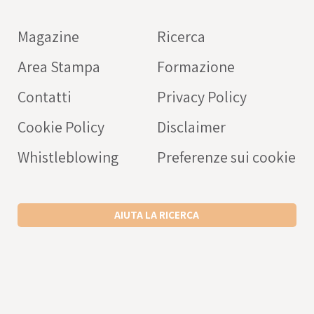
farmaci
Magazine
Ricerca
OPERATORE SANITARIO
Area Stampa
Formazione
Intercheck web: applicaz
rivolta a medici e operato
Contatti
Privacy Policy
sanitari a supporto della c
Cookie Policy
Disclaimer
prescrizione dei farmaci
nell’anziano.
Whistleblowing
Preferenze sui cookie
SCARICA L’APP ANDROID
SCARICA L’APP IPHONE
AIUTA LA RICERCA
VISITA IL SITO