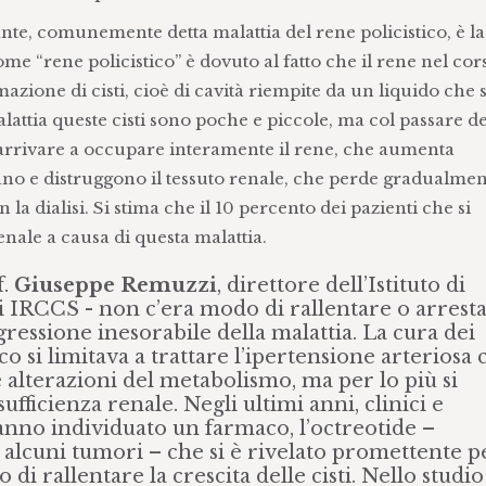
nte, comunemente detta malattia del rene policistico, è l
ome “rene policistico” è dovuto al fatto che il rene nel cor
zione di cisti, cioè di cavità riempite da un liquido che s
alattia queste cisti sono poche e piccole, ma col passare d
rrivare a occupare interamente il rene, che aumenta
no e distruggono il tessuto renale, che perde gradualmen
la dialisi. Si stima che il 10 percento dei pazienti che si
nale a causa di questa malattia.
f.
Giuseppe Remuzzi
, direttore dell’Istituto di
IRCCS - non c’era modo di rallentare o arresta
gressione inesorabile della malattia. La cura dei
co si limitava a trattare l’ipertensione arteriosa 
 alterazioni del metabolismo, ma per lo più si
ufficienza renale. Negli ultimi anni, clinici e
hanno individuato un farmaco, l’octreotide –
alcuni tumori – che si è rivelato promettente pe
di rallentare la crescita delle cisti. Nello studio