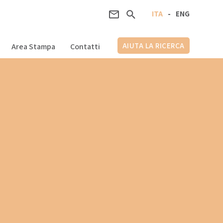
ITA
-
ENG
AIUTA LA RICERCA
Area Stampa
Contatti