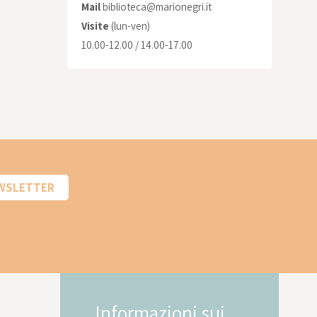
Mail
biblioteca@marionegri.it
Visite
(lun-ven)
10.00-12.00 / 14.00-17.00
EWSLETTER
Informazioni sui
In