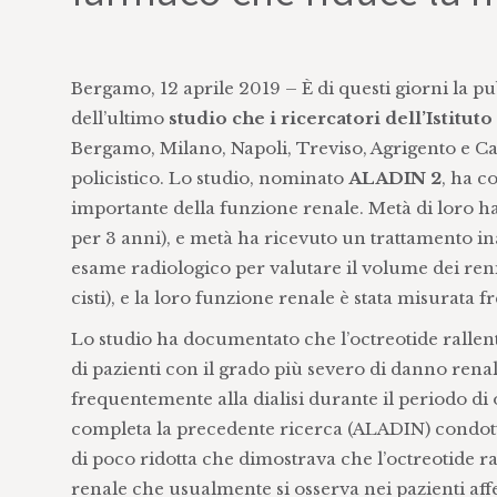
Bergamo, 12 aprile 2019 – È di questi giorni la pu
dell’ultimo
studio che i ricercatori dell’Istitut
Bergamo, Milano, Napoli, Treviso, Agrigento e Cata
policistico. Lo studio, nominato
ALADIN 2
, ha c
importante della funzione renale. Metà di loro h
per 3 anni), e metà ha ricevuto un trattamento in
esame radiologico per valutare il volume dei reni
cisti), e la loro funzione renale è stata misurat
Lo studio ha documentato che l’octreotide rallenta
di pazienti con il grado più severo di danno renal
frequentemente alla dialisi durante il periodo di o
completa la precedente ricerca (ALADIN) condott
di poco ridotta che dimostrava che l’octreotide ral
renale che usualmente si osserva nei pazienti affet