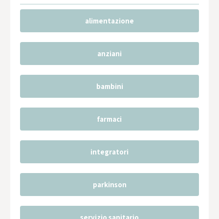
alimentazione
anziani
bambini
farmaci
integratori
parkinson
servizio sanitario