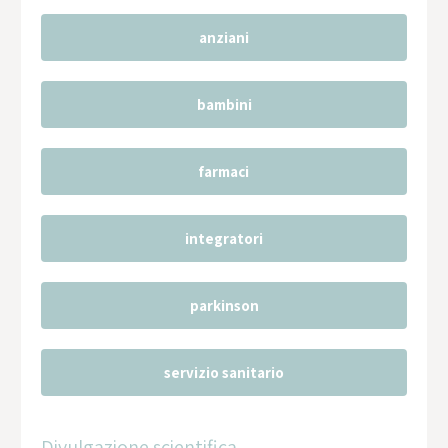
anziani
bambini
farmaci
integratori
parkinson
servizio sanitario
Divulgazione scientifica