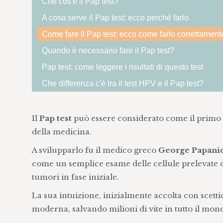
Che cos'è il Pap test?
A cosa serve il Pap test: ecco perché farlo
Come fare il Pap test: ecco come farlo correttament
Quando è necessario fare il Pap test?
Pap test: come leggere i risultati di questo test
Che differenza c'è tra il test HPV e il Pap test?
Il
Pap test
può essere considerato come il primo
della medicina.
A svilupparlo fu il medico greco
George Papani
come un semplice esame delle cellule prelevate da
tumori in fase iniziale.
La sua intuizione, inizialmente accolta con scett
moderna, salvando milioni di vite in tutto il mon