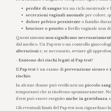
perdite di sangue
tra un ciclo mestruale e l
secrezioni vaginali anomale
per colore, q
dolore pelvico persistente
o fastidio duran
bruciore o prurito
a livello vaginale non do
Questi sintomi
non significano necessariament
dal medico. Un Pap test o un controllo ginecolog
alterazioni
e, se necessario, avviare gli approfon
- Esistono dei rischi legati al Pap test?
Il
Pap test
è un esame di
prevenzione sicuro e 
rischio
.
In alcune donne può verificarsi un
piccolo san
temporanei che si risolvono spontaneamente. Non es
il test può essere eseguito
anche in gravidanza
, 
Gli eventuali limiti del Pap test non riguardano la