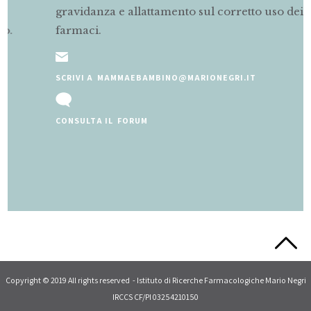
gravidanza e allattamento sul corretto uso dei
farmaci.
SCRIVI A MAMMAEBAMBINO@MARIONEGRI.IT
CONSULTA IL FORUM
Slide 2 of 5.
Copyright © 2019 All rights reserved - Istituto di Ricerche Farmacologiche Mario Negri
IRCCS CF/PI 03254210150