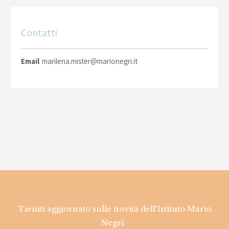
Contatti
Email
marilena.mister@marionegri.it
Tieniti aggiornato sulle novità dell'Istituto Mario
Negri.