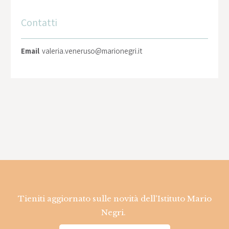
Contatti
Email
valeria.veneruso@marionegri.it
Tieniti aggiornato sulle novità dell'Istituto Mario
Negri.