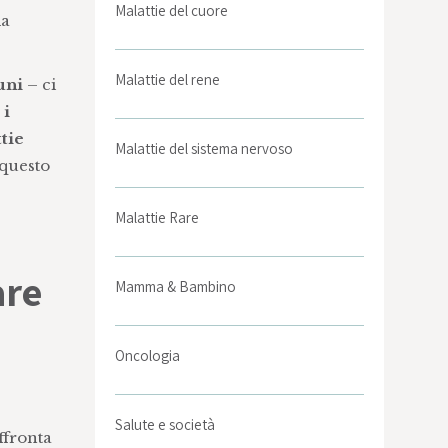
Malattie del cuore
la
Malattie del rene
uni
– ci
 i
tie
Malattie del sistema nervoso
 questo
Malattie Rare
are
Mamma & Bambino
Oncologia
Salute e società
ffronta