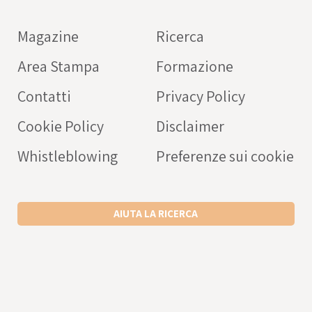
farmaci
Magazine
Ricerca
OPERATORE SANITARIO
Area Stampa
Formazione
Intercheck web: applicaz
rivolta a medici e operato
Contatti
Privacy Policy
sanitari a supporto della c
Cookie Policy
Disclaimer
prescrizione dei farmaci
nell’anziano.
Whistleblowing
Preferenze sui cookie
SCARICA L’APP ANDROID
SCARICA L’APP IPHONE
AIUTA LA RICERCA
VISITA IL SITO