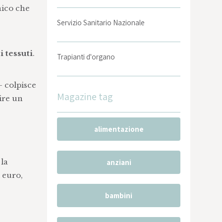
nico che
Servizio Sanitario Nazionale
 tessuti
.
Trapianti d'organo
- colpisce
Magazine tag
ire un
alimentazione
 la
anziani
 euro,
bambini