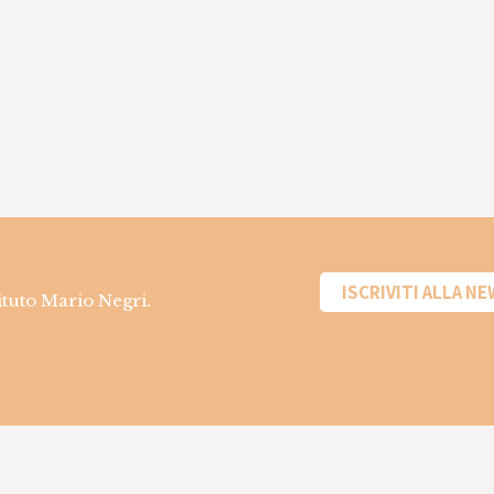
ISCRIVITI ALLA N
tituto Mario Negri.
Informazioni sui