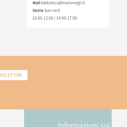
Mail
biblioteca@marionegri.it
Visite
(lun-ven)
10.00-12.00 / 14.00-17.00
EWSLETTER
Informazioni sui
In