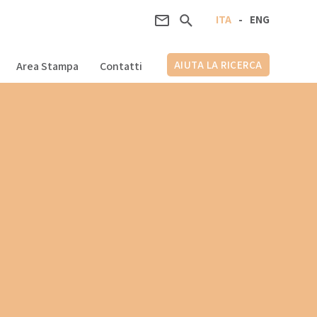
ITA
-
ENG
AIUTA LA RICERCA
Area Stampa
Contatti