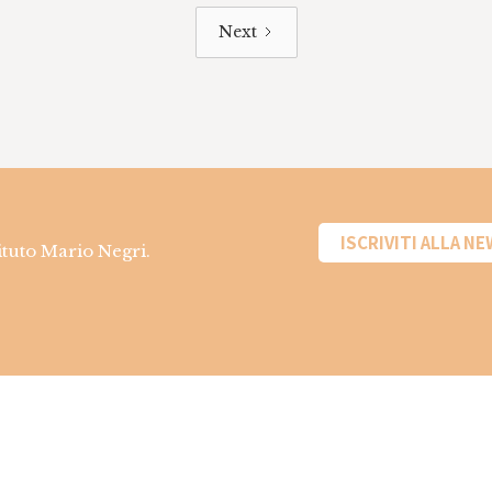
Next
ISCRIVITI ALLA N
tituto Mario Negri.
Informazioni sui
farmaci