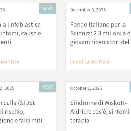
NEWS
026
December 9, 2025
a linfoblastica
Fondo Italiano per la
sintomi, cause e
Scienza: 2,3 milioni a 
enti
giovani ricercatori del
Mario Negri
 NOTIZIA
LEGGI LA NOTIZIA
NEWS
2, 2025
October 2, 2025
n culla (SIDS):
Sindrome di Wiskott-
di rischio,
Aldrich: cos'è, sintomi
ione e falsi miti
terapia