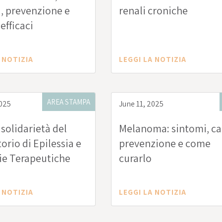
, prevenzione e
renali croniche
efficaci
 NOTIZIA
LEGGI LA NOTIZIA
AREA STAMPA
2025
June 11, 2025
 solidarietà del
Melanoma: sintomi, ca
orio di Epilessia e
prevenzione e come
ie Terapeutiche
curarlo
iativa dell’AICE -
zione Italiana
 NOTIZIA
LEGGI LA NOTIZIA
l'Epilessia