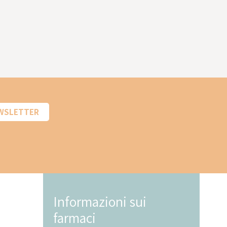
EWSLETTER
Informazioni sui
In
farmaci
fa