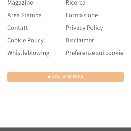
Magazine
Ricerca
OPERATORE SANITARIO
Area Stampa
Formazione
Intercheck web: applicaz
rivolta a medici e operato
Contatti
Privacy Policy
sanitari a supporto della c
Cookie Policy
Disclaimer
prescrizione dei farmaci
nell’anziano.
Whistleblowing
Preferenze sui cookie
SCARICA L’APP ANDROID
SCARICA L’APP IPHONE
AIUTA LA RICERCA
VISITA IL SITO