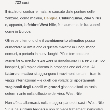
723 casi
Il rischio di contrarre malattie causate dalle punture delle
zanzare, come malaria,
Dengue
,
Chikungunya
,
Zika Virus
e, appunto, la
febbre West Nile
, è in aumento. In
Italia
così
come in Europa.
Gli esperti temono che il
cambiamento climatico
possa
aumentare la diffusione di questa malattia in luoghi meno
comuni, o portarla in nuovi luoghi. Più le temperature
aumentano, meglio le zanzare si riproducono in aree un tempo
inospitali, più rapida diventa la propagazione del virus. Al
fattore climatico
si aggiungono i movimenti umani – tramite
viaggi internazionali – e quelli dei volatili: gli
spostamenti
stagionali degli uccelli migratori
giocano difatti un ruolo
determinante nella diffusione dei virus West Nile.
Non c’è da allarmarsi: nella maggior parte dei casi il West Nile
Virus ha
sintomi leggeri
e non richiede trattamenti particolari.