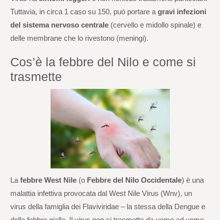
Tuttavia, in circa 1 caso su 150, può portare a
gravi infezioni
del sistema nervoso centrale
(cervello e midollo spinale) e
delle membrane che lo rivestono (meningi).
Cos’è la febbre del Nilo e come si
trasmette
La
febbre West Nile
(o
Febbre del Nilo Occidentale
) è una
malattia infettiva provocata dal West Nile Virus (Wnv), un
virus della famiglia dei Flaviviridae – la stessa della Dengue e
della febbre gialla. Il virus non si trasmette da uomo ad uomo