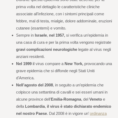
prima volta nel dettaglio le caratteristiche cliniche
associate all'infezione, con i sintomi principali come
febbre, mal di testa, mialgie, dolore addominale, eruzioni
cutanee (esantemi) e vomito.
Sempre in
Israele
,
nel 1957,
si verifica un’epidemia in
una casa di cura e per la prima volta vengono registrate
gravi complicazioni neurologiche
legate al virus negli
anziani residenti.
Nel 1999 i
l virus compare a
New York,
provocando una
grave epidemia che si diffonde negli Stati Uniti
d'America.
Nell’agosto del 2008
, in seguito a un’epidemia che
colpisce una settantina di cavalli e sei esseri umani in
alcune province dell'
Emilia-Romagna
, del
Veneto
e
della
Lombardia
,
il virus è stato dichiarato endemico
nel nostro Paese
. Dal 2008 è in vigore un’
ordinanza