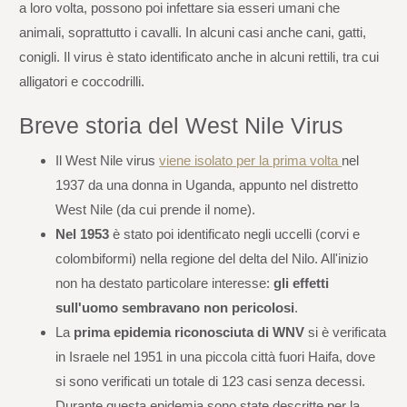
a loro volta, possono poi infettare sia esseri umani che
animali, soprattutto i cavalli. In alcuni casi anche cani, gatti,
conigli. Il virus è stato identificato anche in alcuni rettili, tra cui
alligatori e coccodrilli.
Breve storia del West Nile Virus
Il West Nile virus
viene isolato per la prima volta
nel
1937 da una donna in Uganda, appunto nel distretto
West Nile (da cui prende il nome).
Nel 1953
è stato poi identificato negli uccelli (corvi e
colombiformi) nella regione del delta del Nilo. All'inizio
non ha destato particolare interesse:
gli effetti
sull'uomo sembravano non pericolosi
.
La
prima epidemia riconosciuta di WNV
si è verificata
in Israele nel 1951 in una piccola città fuori Haifa, dove
si sono verificati un totale di 123 casi senza decessi.
Durante questa epidemia sono state descritte per la