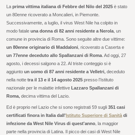
La
prima vittima italiana di Febbre del Nilo del 2025
è stato
un 80enne ricoverato a Moncalieri, in Piemonte.
Successivamente, a luglio, il virus West Nile ha colpito in
modo fatale
una donna di 82 anni residente a Nerola
, un
comune in provincia di Roma. Sono seguite altre due vittime:
un 80enne originario di Maddaloni
, ricoverato a Caserta e
un 77enne deceduto allo Spallanzani di Roma
. Ad oggi, 27
agosto, i decessi salgono a 22. Al triste conteggio si è
aggiunto
un uomo di 87 anni residente a Velletri,
deceduto
nella notte
tra il 13 e il 14 agosto 2025
presso l'Istituto
nazionale per le malattie infettive
Lazzaro Spallanzani di
Roma,
decima
vittima del Lazio.
Ed è proprio nel Lazio che si sono registrati 59 sugli
351 casi
certificati finora in Italia dall'
Istituto Superiore di Sanità
di
infezione da West Nile Virus di quest'anno
, la maggior
parte nella provincia di Latina. Il picco dei casi di West Nile