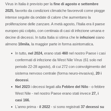
Virus in Italia è previsto per la
fine di agosto e settembre
2025
, favorito da condizioni climatiche favorevoli come piogge
intense seguite da ondate di calore che aumentano la
proliferazione delle zanzare. A metà agosto, l'Italia era il paese
europeo più colpito, con centinaia di casi di infezione umana e
decine di decessi. In tutta Italia si stima che le
infezioni
siano
almeno
10mila
, la maggior parte in forma asintomatica.
In tutto,
nel 2024,
erano stati
460
nel nostro Paese i casi
confermati di infezione da West Nile Virus (61 solo nel
periodo 22-28 agosto), di cui 272 con coinvolgimento del
sistema nervoso centrale (forma neuro-invasiva),
20 i
decessi
.
Nel 2023
i decessi legati alla
Febbre del Nilo
- o febbre
West Nile - nel nostro Paese erano stati invece
27, i
casi 166.
L'anno prima -
il 2022
- si sono registrati
37 decessi su