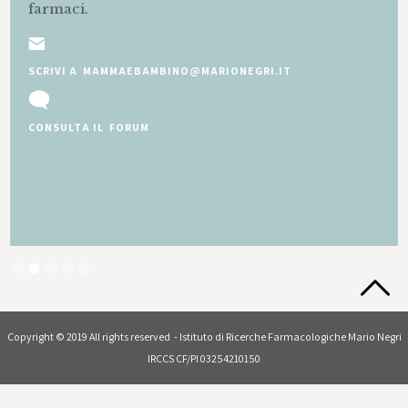
farmaci.
SCRIVI A MAMMAEBAMBINO@MARIONEGRI.IT
CONSULTA IL FORUM
Slide 2 of 5.
Copyright © 2019 All rights reserved - Istituto di Ricerche Farmacologiche Mario Negri
IRCCS CF/PI 03254210150