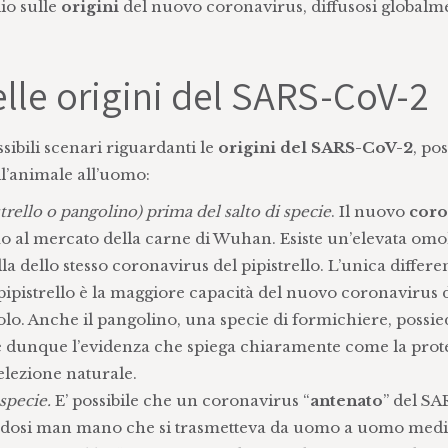
dio sulle
origini
del nuovo coronavirus, diffusosi globalm
elle origini del SARS-CoV-2
sibili scenari riguardanti le
origini del SARS-CoV-2
, pos
ll’animale all’uomo:
trello o pangolino) prima del salto di specie
. Il nuovo
coro
o al mercato della carne di Wuhan. Esiste un’elevata omol
 dello stesso coronavirus del pipistrello. L’unica differen
pipistrello è la maggiore capacità del nuovo coronavirus 
lo. Anche il pangolino, una specie di formichiere, possi
 dunque l’evidenza che spiega chiaramente come la prot
selezione naturale.
specie.
E’ possibile che un coronavirus “
antenato
” del S
andosi man mano che si trasmetteva da uomo a uomo med