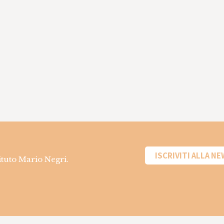
ISCRIVITI ALLA N
tituto Mario Negri.