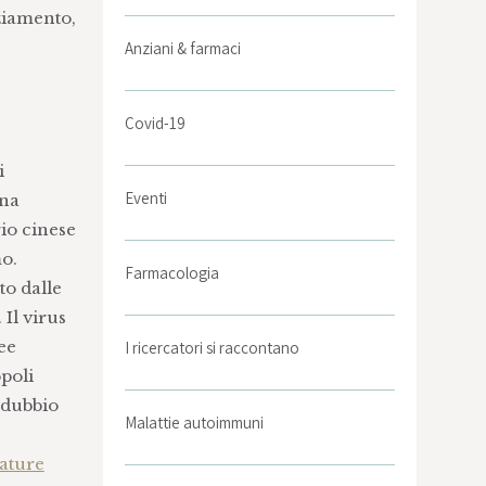
nziamento,
Anziani & farmaci
Covid-19
i
Eventi
una
io cinese
o.
Farmacologia
to dalle
 Il virus
ee
I ricercatori si raccontano
poli
l dubbio
Malattie autoimmuni
ature