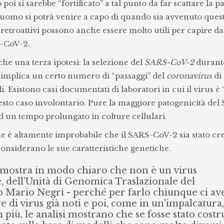
oi si sarebbe “fortificato” a tal punto da far scattare la 
uomo si potrà venire a capo di quando sia avvenuto questo
 retroattivi possono anche essere molto utili per capire 
S-CoV-2.
he una terza ipotesi: la selezione del
SARS-CoV-2
durante
ti, implica un certo numero di “passaggi” del
coronavirus
di
i. Esistono casi documentati di laboratori in cui il virus è 
sto caso involontario. Pure la maggiore patogenicità del
ad un tempo prolungato in colture cellulari.
che è altamente improbabile che il SARS-CoV-2 sia stato cre
considerano le sue caratteristiche genetiche.
us mostra in modo chiaro che non è un virus
e, dell’Unità di Genomica Traslazionale del
to Mario Negri - perché per farlo chiunque ci av
 di virus già noti e poi, come in un'impalcatura,
 più, le analisi mostrano che se fosse stato costr