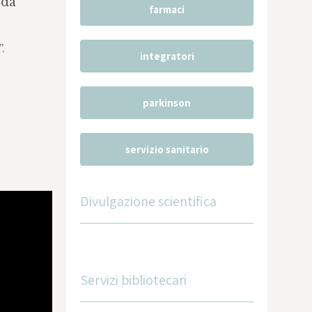
 da
farmaci
.
integratori
parkinson
servizio sanitario
Divulgazione scientifica
Servizi bibliotecari