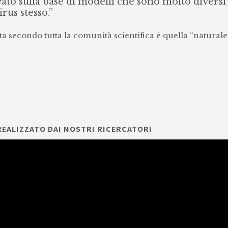
reato sulla base di modelli che sono molto diversi
rus stesso.”
a secondo tutta la comunità scientifica è quella “naturale”
 REALIZZATO DAI NOSTRI RICERCATORI