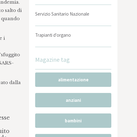
pandemia.
 salto di
Servizio Sanitario Nazionale
da quando
Trapianti d'organo
 i
“sfuggito
Magazine tag
 SARS-
alimentazione
ato dalla
anziani
esse
bambini
uito