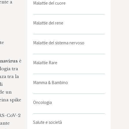
ente a
Malattie del cuore
Malattie del rene
te
Malattie del sistema nervoso
navirus
è
Malattie Rare
ogia tra
za tra la
Mamma & Bambino
di
ede un
eina spike
Oncologia
ARS-CoV-2
Salute e società
iante