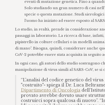
eventi di mutazione genetica. Fino a quando p
Solo studiando un gran numero di casi nell’
specie o questa mutazione. Studi sierologici
l’uomo ha iniziato ad essere esposto al SAR
Lo studio, in realtà, prende in considerazione anc
passaggi in laboratorio. La ricerca di base, infat
pipistrello in colture cellulari o in modelli animal
di mano”. Bisogna, quindi, considerare anche que
CoV-2 potrebbe essere stata acquisita in seguito 
In ogni caso, gli autori dello studio sostengono 
manipolazione di virus simili al SARS-CoV, se si 
“L'analisi del codice genetico del vir
"costruito"- spiega il Dr. Luca Beltram
Dipartimento di Oncologia
dell’Istitu
provato avrebbe dovuto usare strutture
costruirci sopra qualcosa di nuovo”. “In