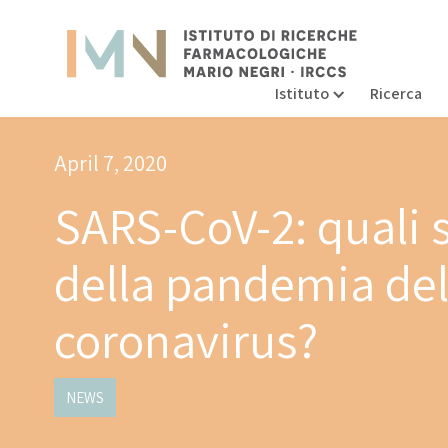
Istituto
Ricerca
April 7, 2020
SARS-CoV-2: quali s
della pandemia de
coronavirus?
NEWS