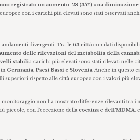
anno registrato un aumento
,
28 (35%) una diminuzione
tà europee con i carichi più elevati sono stati osservati anche
o andamenti divergenti. Tra le
63 città
con dati disponibili
 aumento delle rilevazioni del metabolita della canna
velli stabili
.I carichi più elevati sono stati rilevati nelle ci
 in
Germania, Paesi Bassi e Slovenia
. Anche in questo ca
i superiori rispetto alle città europee con i valori più elev
i monitoraggio non ha mostrato differenze rilevanti tra i 
 più piccole, con l’eccezione della
cocaina e dell’MDMA
, 