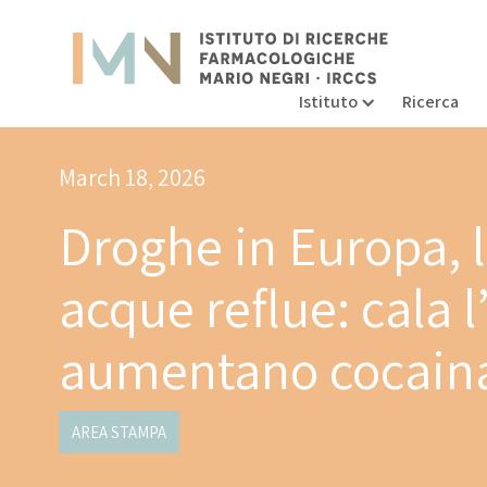
Istituto
Ricerca
March 18, 2026
Droghe in Europa, l’
acque reflue: cala
aumentano cocaina
AREA STAMPA