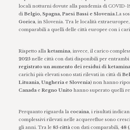
locali notturni dovute alla pandemia di COVID-19. 
di
Belgio, Spagna, Paesi Bassi e Slovenia
.La sos
Gorica
, in Slovenia. Tra le località extraeuropee, 
comparabili a quelli delle città europee con i cari
Rispetto alla
ketamina
, invece, il carico comple
2025
nelle città con dati disponibili per entrambi 
registrato un aumento dei residui di ketamin
carichi più elevati sono stati rilevati in città di
Bel
Lituania, Ungheria e Slovenia
) non hanno riporta
Canada
e
Regno Unito
hanno superato quelli regi
Perquanto riguarda la
cocaina
, i risultati indic
complessivi rilevati nelle acquereflue sono cresci
gli anni. Tra le
85 città
con dati comparabili,
48 