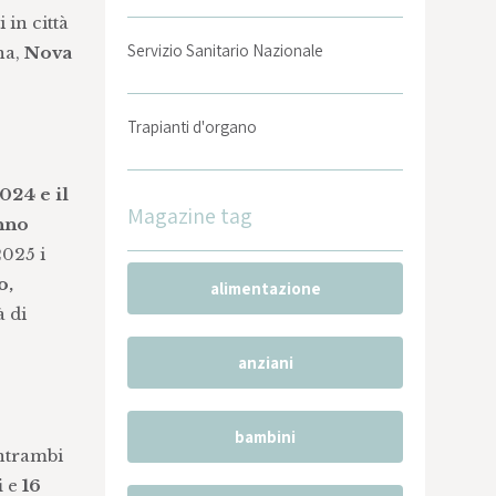
 in città
Servizio Sanitario Nazionale
na,
Nova
Trapianti d'organo
2024 e il
Magazine tag
nno
2025 i
o,
alimentazione
à di
anziani
bambini
entrambi
i
e
16