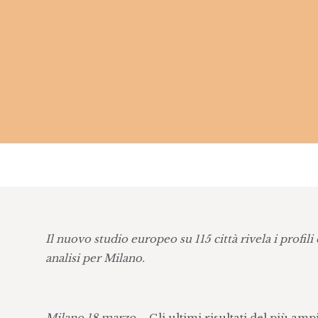
Il nuovo studio europeo su 115 città rivela i profil
analisi per Milano.
Milano,18 marzo –
Gli ultimi risultati del più a