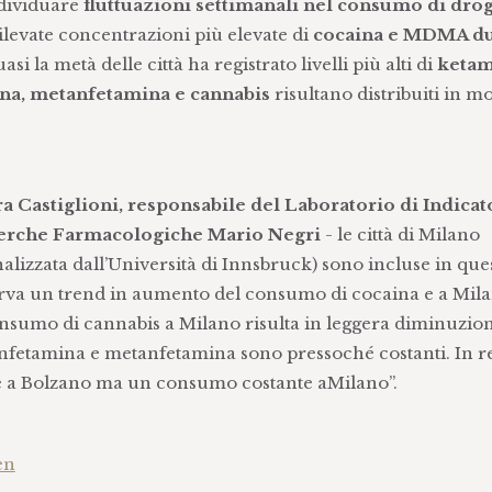
ndividuare
fluttuazioni settimanali nel consumo di dro
ilevate concentrazioni più elevate di
cocaina e MDMA du
asi la metà delle città ha registrato livelli più alti di
ketam
na, metanfetamina e cannabis
risultano distribuiti in m
ra Castiglioni, responsabile del Laboratorio di Indicat
icerche Farmacologiche Mario Negri
- le città di Milano
nalizzata dall’Università di Innsbruck) sono incluse in que
sserva un trend in aumento del consumo di cocaina e a Mil
 consumo di cannabis a Milano risulta in leggera diminuzio
anfetamina e metanfetamina sono pressoché costanti. In r
one a Bolzano ma un consumo costante aMilano”.
en