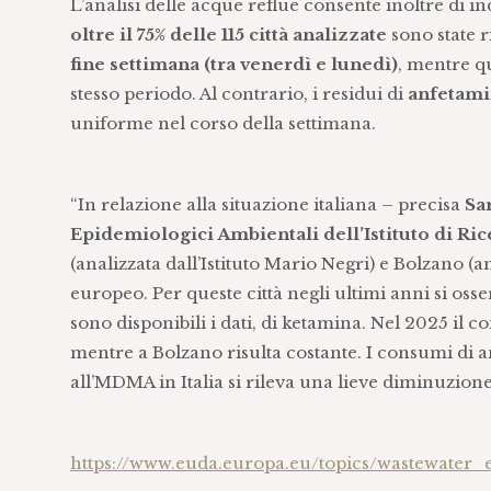
L’analisi delle acque reflue consente inoltre di i
oltre il 75% delle 115 città analizzate
sono state r
fine settimana (tra venerdì e lunedì)
, mentre qu
stesso periodo. Al contrario, i residui di
anfetami
uniforme nel corso della settimana.
“In relazione alla situazione italiana – precisa
Sa
Epidemiologici Ambientali dell’Istituto di R
(analizzata dall’Istituto Mario Negri) e Bolzano (a
europeo. Per queste città negli ultimi anni si o
sono disponibili i dati, di ketamina. Nel 2025 il
mentre a Bolzano risulta costante. I consumi di 
all’MDMA in Italia si rileva una lieve diminuzi
https://www.euda.europa.eu/topics/wastewater_