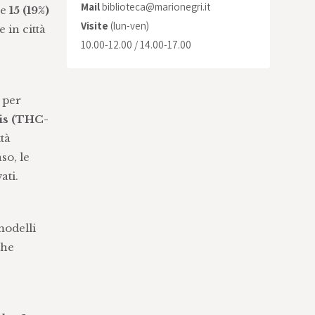
Mail
biblioteca@marionegri.it
e
15 (19%)
Visite
(lun-ven)
 in città
10.00-12.00 / 14.00-17.00
 per
bis (THC-
ttà
so, le
ati.
modelli
che