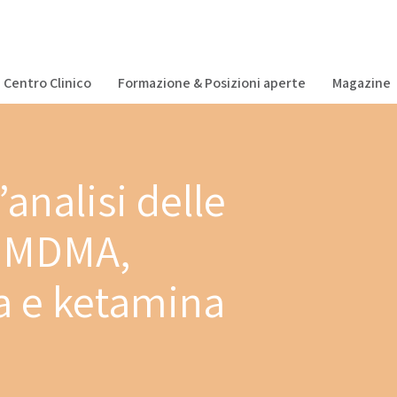
Centro Clinico
Formazione & Posizioni aperte
Magazine
analisi delle
 l’MDMA,
 e ketamina