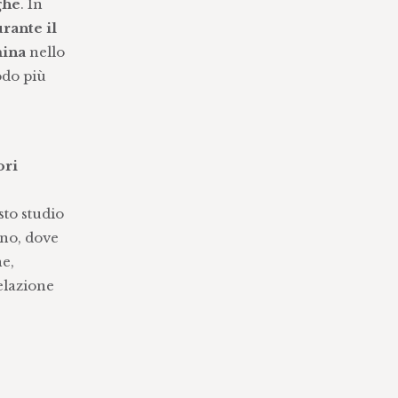
ghe
. In
rante il
ina
nello
odo più
ori
sto studio
ano, dove
ne,
elazione