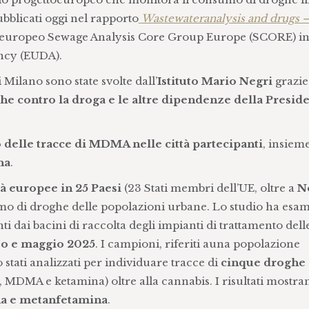
pubblicati oggi nel rapporto
Wastewateranalysis and drugs 
po europeo Sewage Analysis Core Group Europe (SCORE) i
ncy (EUDA).
di Milano sono state svolte dall’
Istituto Mario Negri
grazie
he contro la droga e le altre dipendenze della Presid
 delle tracce di MDMA nelle città partecipanti
, insiem
na
.
ttà europee in 25 Paesi
(23 Stati membri dell’UE, oltre a
N
mo di droghe delle popolazioni urbane. Lo studio ha esa
i dai bacini di raccolta degli impianti di trattamento del
zo e maggio 2025
. I campioni, riferiti auna popolazione
o stati analizzati per individuare tracce di
cinque droghe
MDMA e ketamina) oltre alla cannabis. I risultati mostra
na e metanfetamina
.