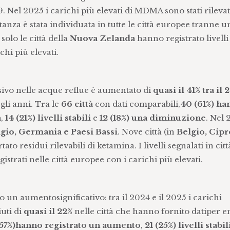
Nel 2025 i carichi più elevati di MDMA sono stati rilevati
tanza è stata individuata in tutte le città europee tranne u
solo le città della
Nuova Zelanda
hanno registrato livelli
chi più elevati.
ssivo nelle acque reflue è aumentato di
quasi il 41% tra il 
gli anni. Tra le
66 città
con dati comparabili,
40 (61%) ha
a
,
14 (21%) livelli stabili
e
12 (18%) una diminuzione
. Nel 
gio, Germania e Paesi Bassi
. Nove città (in
Belgio, Cipr
to residui rilevabili di ketamina. I livelli segnalati in citt
strati nelle città europee con i carichi più elevati.
ano un aumentosignificativo: tra il 2024 e il 2025 i carichi
uti di
quasi il 22%
nelle città che hanno fornito datiper 
(57%)hanno registrato un aumento
,
21 (25%) livelli stabil