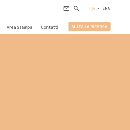
ITA
-
ENG
AIUTA LA RICERCA
Area Stampa
Contatti