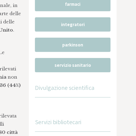
farmaci
nale, in
arte delle
i delle
integratori
Unito
.
parkinson
 Le
servizio sanitario
rilevati
nia
non
36 (44%)
Divulgazione scientifica
rilevata
Servizi bibliotecari
li
80 città