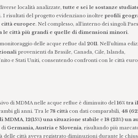
diverse località analizzate,
tutte e sei le sostanze studia
i
. I risultati del progetto evidenziano inoltre
profili geogra
 città europee
. Nel complesso, all’interno dei singoli Paesi
a le città più grandi e quelle di dimensioni minori
.
onitoraggio delle acque reflue dal
2011
. Nell’ultima edi
zionali
provenienti da Brasile, Canada, Cile, Islanda,
to e Stati Uniti, consentendo confronti con le città eur
sivo di MDMA nelle acque reflue è diminuito del
16% tra 
rambi gli anni. Tra le
78 città
con dati comparabili,
48 (62
i di MDMA
,
12(15%) una situazione stabile
e
18 (23%) un 
à di
Germania, Austria e Slovenia
, risultando più marcato
 delle città aveva registrato diminuzioni durante le chiu