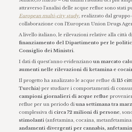
attraverso l’analisi delle acque reflue sono stati 
European multi-city study
, realizzato dal grup
collaborazione con l’European Union Drugs Age
A livello italiano, le rilevazioni relative alla città 
finanziamento del Dipartimento per le politic
Consiglio dei Ministri
.
I dati di quest’anno evidenziano
un marcato calo
aumenti nelle rilevazioni di ketamina e cocai
Il progetto ha analizzato le acque reflue di
115 ci
Turchia
) per studiare i comportamenti di consu
campioni giornalieri di acque reflue
provenient
reflue per un periodo di
una settimana tra mar
complessiva di
circa 72 milioni di persone
, son
stimolanti
(anfetamina, cocaina, metanfetamina, 
andamenti divergenti per cannabis, anfetami