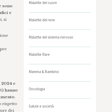
Malattie del cuore
te sono
fici e
, si
Malattie del rene
zione
Malattie del sistema nervoso
opee
Malattie Rare
Mamma & Bambino
il 2024 e
Oncologia
%) hanno
aumento
.
 rispetto
Salute e società
sure dei