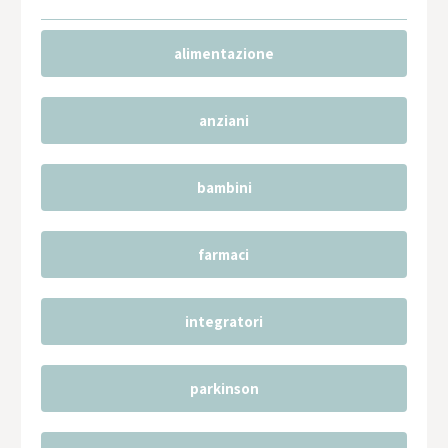
alimentazione
anziani
bambini
farmaci
integratori
parkinson