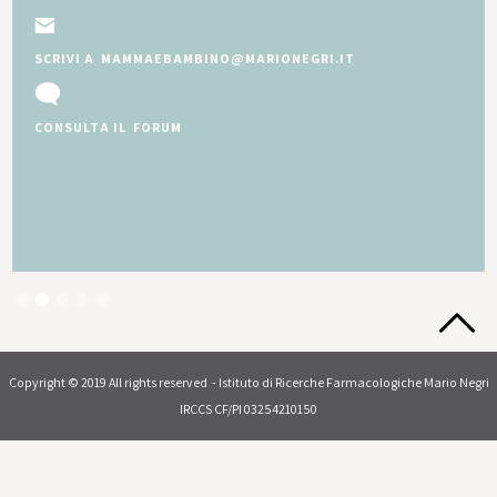
SCRIVI A MAMMAEBAMBINO@MARIONEGRI.IT
CONSULTA IL FORUM
Slide 2 of 5.
Copyright © 2019 All rights reserved - Istituto di Ricerche Farmacologiche Mario Negri
IRCCS CF/PI 03254210150