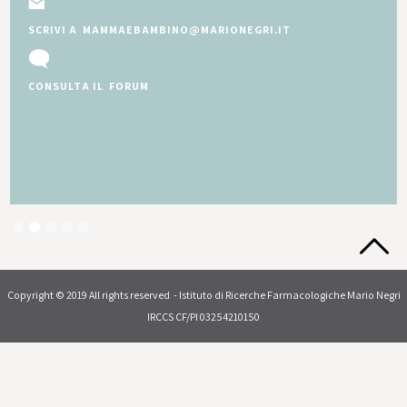
SCRIVI A MAMMAEBAMBINO@MARIONEGRI.IT
CONSULTA IL FORUM
Slide 2 of 5.
Copyright © 2019 All rights reserved - Istituto di Ricerche Farmacologiche Mario Negri
IRCCS CF/PI 03254210150