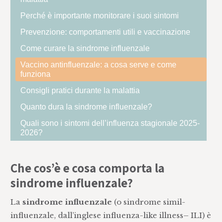
Perché è importante monitorare i suoi sintomi
Prevenzione: ‍comportamenti utili e vaccinazione
Come curare la sindrome influenzale
Vaccino antinfluenzale: a cosa serve e come
funziona
Consigli pratici durante la malattia
Quanto dura la sindrome influenzale?
Quali sono i sintomi dell’influenza stagionale 2025-
2026?
Che cos’è e cosa comporta la
sindrome influenzale?
La
sindrome influenzale
(o sindrome simil-
influenzale, dall’inglese influenza-like illness– ILI) è