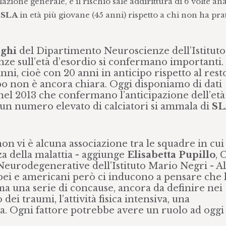
azione generale, e il rischio sale addirittura di 6 volte a
i
SLA
in età più giovane (45 anni) rispetto a chi non ha prat
eghi
del Dipartimento Neuroscienze dell’Istituto
nze sull’età d’esordio si confermano importanti. 
i, cioè con 20 anni in anticipo rispetto al resto
o non è ancora chiara. Oggi disponiamo di dati
o nel 2013 che confermano l’anticipazione dell’età
un numero elevato di calciatori si ammala di
SL
n vi è alcuna associazione tra le squadre in cui 
a della malattia - aggiunge
Elisabetta Pupillo
, 
Neurodegenerative dell’Istituto Mario Negri - Al
pei e americani però ci inducono a pensare che 
ma una serie di concause, ancora da definire nei
dei traumi, l’attività fisica intensiva, una
a. Ogni fattore potrebbe avere un ruolo ad oggi