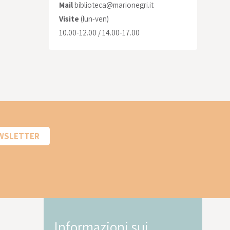
Mail
biblioteca@marionegri.it
Visite
(lun-ven)
10.00-12.00 / 14.00-17.00
EWSLETTER
Informazioni sui
In