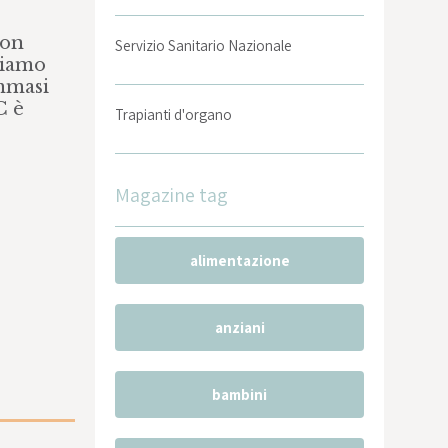
con
Servizio Sanitario Nazionale
biamo
ommasi
C è
Trapianti d'organo
Magazine tag
alimentazione
anziani
bambini