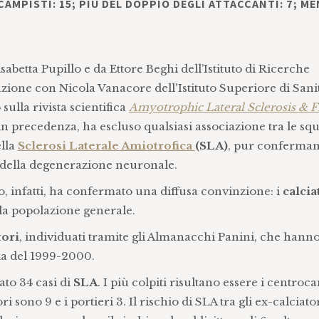
CAMPISTI: 15; PIÙ DEL DOPPIO DEGLI ATTACCANTI: 7; ME
isabetta Pupillo e da Ettore Beghi dell’Istituto di Ricerche
ione con Nicola Vanacore dell'Istituto Superiore di Sani
sulla rivista scientifica
Amyotrophic Lateral Sclerosis & 
in precedenza, ha escluso qualsiasi associazione tra le sq
ella
Sclerosi Laterale Amiotrofica
(SLA)
, pur conferman
za della degenerazione neuronale.
 infatti, ha confermato una diffusa convinzione: i
calcia
la popolazione generale.
tori
, individuati tramite gli Almanacchi Panini, che hann
lla del 1999-2000.
ato 34 casi di
SLA
. I più colpiti risultano essere i centroca
i sono 9 e i portieri 3. Il rischio di SLA tra gli ex-calciator