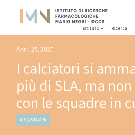
Istituto
Ricerca
April 28, 2020
I calciatori si amm
più di SLA, ma non 
con le squadre in c
AREA STAMPA