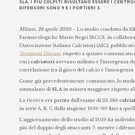
SLA. I PIÙ COLPITI RISULTANO ESSERE I CENTRO
DIFENSORI SONO 9 E I PORTIERI 3.
Milano, 28 aprile 2020
– Lo studio condotto da
El
Farmacologiche Mario Negri IRCCS, in collaboraz
l’Associazione Italiana Calciatori (AIC), pubblicato 
Temporal Disease
, rispetto a quanto comunicato 
cui i
calciatori
avevano militato e l’insorgenza d
correlazione tra il gioco del calcio e l’insorgen
Come già precedentemente comunicato, lo studio,
ammalano di
SLA
in misura maggiore rispetto al
La ricerca era partita dall’esame di 23.586
calcia
in serie A, B, C dalla stagione 1959-'60 fino a que
L’aggiornamento dello studio al 2019 ha individu
più del doppio degli attaccanti: 7; mentre i difensor