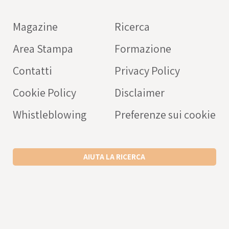
farmaci
Magazine
Ricerca
OPERATORE SANITARIO
Area Stampa
Formazione
Intercheck web: applicaz
rivolta a medici e operato
Contatti
Privacy Policy
sanitari a supporto della c
Cookie Policy
Disclaimer
prescrizione dei farmaci
nell’anziano.
Whistleblowing
Preferenze sui cookie
SCARICA L’APP ANDROID
SCARICA L’APP IPHONE
AIUTA LA RICERCA
VISITA IL SITO