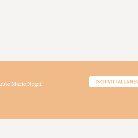
ISCRIVITI ALLA N
tituto Mario Negri.
Informazioni sui