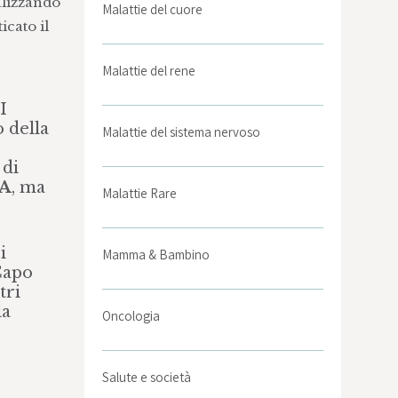
nalizzando
Malattie del cuore
icato il
Malattie del rene
I
 della
Malattie del sistema nervoso
 di
A
, ma
Malattie Rare
i
Mamma & Bambino
Capo
tri
la
Oncologia
Salute e società