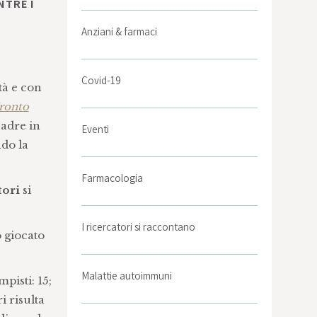
NTRE I
Anziani & farmaci
Covid-19
tà e con
Fronto
uadre in
Eventi
do la
Farmacologia
tori
si
I ricercatori si raccontano
o giocato
Malattie autoimmuni
mpisti: 15;
i risulta