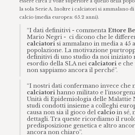
essere circa 2 volte superiore a quello della popol
la sola Serie A. Inoltre i calciatori si ammalano d
calcio (media europea: 65.2 anni).
“I dati definitivi - commenta
Ettore B
Mario Negri - ci dicono che le differe
calciatori
si ammalano in media a 45 ann
popolazione. La motivazione purtropp
definitivi di uno studio da noi iniziat
esordio della SLA nei
calciatori
e che 
non sappiamo ancora il perché”.
“I nostri dati confermano invece che no
calciatori
hanno militato e l’insorgenz
Unità di Epidemiologia delle Malattie 
studi condotti insieme a colleghi euro
causa non sia il gioco del
calcio
in sé, 
dettagli. Tra queste ricordiamo il ruolo 
predisposizione genetica e altro ancor
ancora non chiaro”.