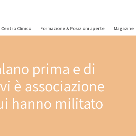
Centro Clinico
Formazione & Posizioni aperte
Magazine
alano prima e di
vi è associazione
ui hanno militato