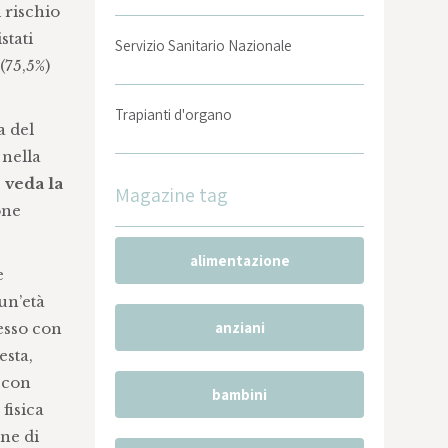
i rischio
stati
Servizio Sanitario Nazionale
(75,5%)
Trapianti d'organo
a del
 nella
 veda la
Magazine tag
one
alimentazione
e
un’età
anziani
esso con
esta,
i con
bambini
fisica
ene di