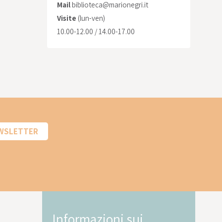
Mail
biblioteca@marionegri.it
Visite
(lun-ven)
10.00-12.00 / 14.00-17.00
EWSLETTER
Informazioni sui
In