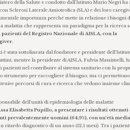
tero della Salute e condotto dall'Istituto Mario Negri ha r
i con Sclerosi Laterale Amiotrofica (SLA) e dei loro caregiv
damentale importanza perché mette in relazione i bisogni d
una malattia che rappresenta un paradigma per la ricerca s
 pazienti del Registro Nazionale di AISLA, con la
giver.
 è stata sottolineata dal fondatore e presidente dell'Istitut
tini, mentre la presidente di AISLA, Fulvia Massimelli, h
i pazienti nel contribuire al sistema sanitario con la prop
no strumento per raccogliere il bisogno, ma ci permettono
ostruire percorsi di cura e ricerca che vedono insieme clin
ponsabile dell’unità di epidemiologia delle malattie
.ssa Elisabetta Pupillo, a presentare i risultati ottenuti
enti prevalentemente uomini (64,9%), con un’età media
n ritardo diagnostico di un anno (12,1 mesi). Tra i pazienti,