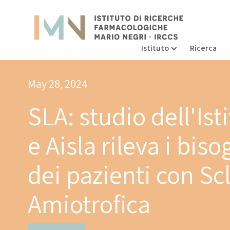
Istituto
Ricerca
May 28, 2024
SLA: studio dell'Ist
e Aisla rileva i biso
dei pazienti con Sc
Amiotrofica