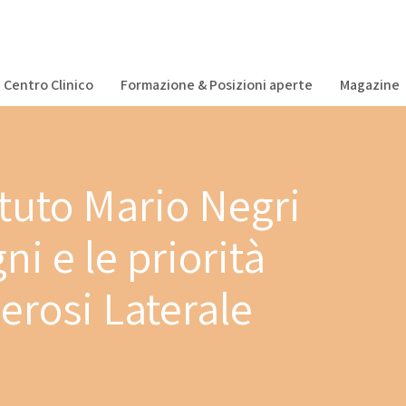
Centro Clinico
Formazione & Posizioni aperte
Magazine
ituto Mario Negri
gni e le priorità
lerosi Laterale