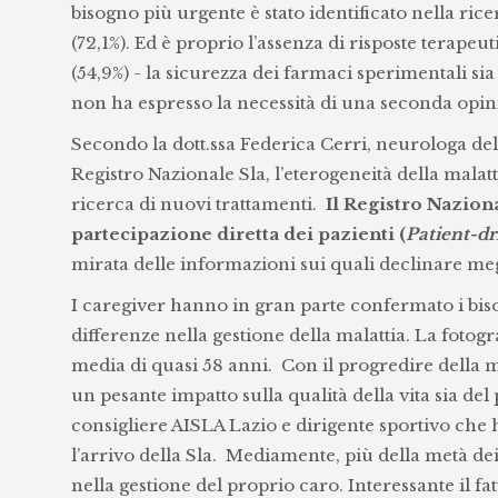
bisogno più urgente è stato identificato nella ricer
(72,1%). Ed è proprio l’assenza di risposte terapeu
(54,9%) - la sicurezza dei farmaci sperimentali si
non ha espresso la necessità di una seconda opin
Secondo la dott.ssa Federica Cerri, neurologa de
Registro Nazionale Sla, l’eterogeneità della malatt
ricerca di nuovi trattamenti.
Il Registro Naziona
partecipazione diretta dei pazienti (
Patient-dr
mirata delle informazioni sui quali declinare megli
I caregiver hanno in gran parte confermato i bisog
differenze nella gestione della malattia. La foto
media di quasi 58 anni. Con il progredire della m
un pesante impatto sulla qualità della vita sia del
consigliere AISLA Lazio e dirigente sportivo che ha
l’arrivo della Sla. Mediamente, più della metà dei
nella gestione del proprio caro. Interessante il fa