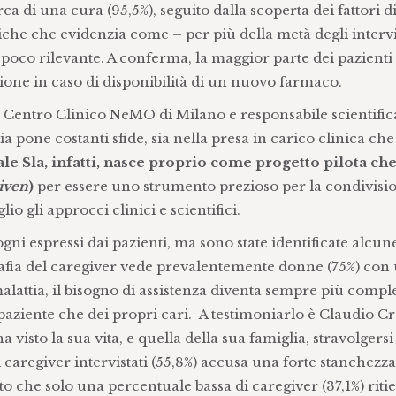
ca di una cura (95,5%), seguito dalla scoperta dei fattori d
tiche che evidenzia come – per più della metà degli intervi
a poco rilevante. A conferma, la maggior parte dei pazienti 
ione in caso di disponibilità di un nuovo farmaco.
l Centro Clinico NeMO di Milano e responsabile scientific
ia pone costanti sfide, sia nella presa in carico clinica che
le Sla, infatti, nasce proprio come progetto pilota che
iven
)
per essere uno strumento prezioso per la condivisi
o gli approcci clinici e scientifici.
ni espressi dai pazienti, ma sono state identificate alcun
grafia del caregiver vede prevalentemente donne (75%) con 
alattia, il bisogno di assistenza diventa sempre più compl
 paziente che dei propri cari. A testimoniarlo è Claudio Cr
 visto la sua vita, e quella della sua famiglia, stravolgers
 caregiver intervistati (55,8%) accusa una forte stanchezza 
tto che solo una percentuale bassa di caregiver (37,1%) riti