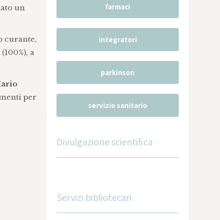
farmaci
iato un
o curante,
integratori
 (100%), a
parkinson
Mario
amenti per
servizio sanitario
Divulgazione scientifica
Servizi bibliotecari