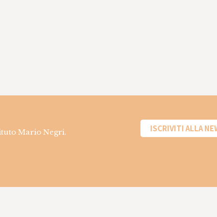
ISCRIVITI ALLA N
tituto Mario Negri.
mazioni sui
Informazioni sui