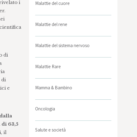
ivelato i
Malattie del cuore
er.
ei
Malattie del rene
cientifica
Malattie del sistema nervoso
o di
a
Malattie Rare
ria
 di
Mamma & Bambino
ici e
Oncologia
 dalla
 di 63,5
Salute e società
 il