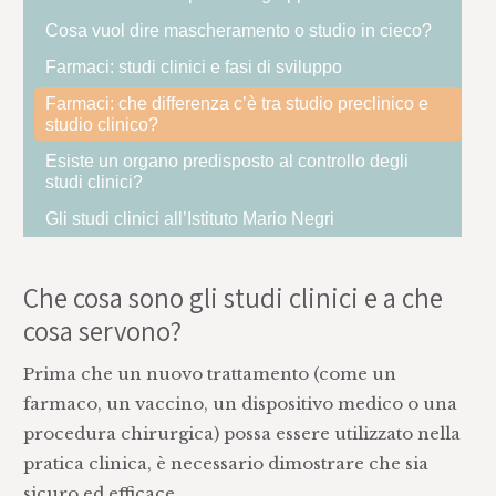
Cosa vuol dire mascheramento o studio in cieco?
Farmaci: studi clinici e fasi di sviluppo
Farmaci: che differenza c’è tra studio preclinico e
studio clinico?
Esiste un organo predisposto al controllo degli
studi clinici?
Gli studi clinici all’Istituto Mario Negri
Che cosa sono gli studi clinici e a che
cosa servono?
Prima che un nuovo trattamento (come un
farmaco, un vaccino, un dispositivo medico o una
procedura chirurgica) possa essere utilizzato nella
pratica clinica, è necessario dimostrare che sia
sicuro ed efficace.