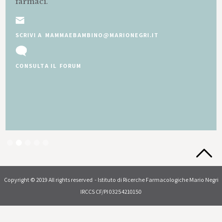
farmaci.
SCRIVI A MAMMAEBAMBINO@MARIONEGRI.IT
CONSULTA IL FORUM
Slide 2 of 5.
Copyright © 2019 All rights reserved - Istituto di Ricerche Farmacologiche Mario Negri
IRCCS CF/PI 03254210150