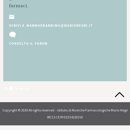
farmaci.
SCRIVI A MAMMAEBAMBINO@MARIONEGRI.IT
CONSULTA IL FORUM
Slide 2 of 5.
Copyright © 2019 All rights reserved - Istituto di Ricerche Farmacologiche Mario Negri
IRCCS CF/PI 03254210150